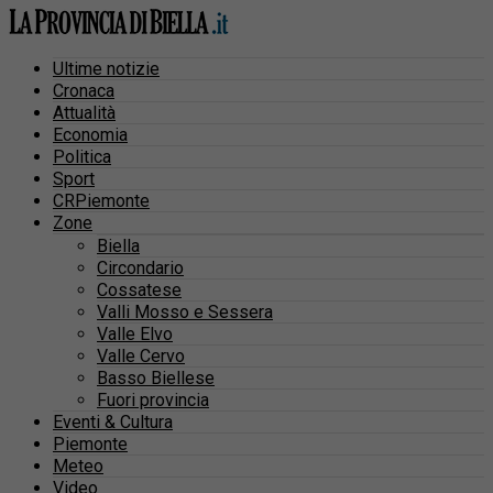
Ultime notizie
Cronaca
Attualità
Economia
Politica
Sport
CRPiemonte
Zone
Biella
Circondario
Cossatese
Valli Mosso e Sessera
Valle Elvo
Valle Cervo
Basso Biellese
Fuori provincia
Eventi & Cultura
Piemonte
Meteo
Video