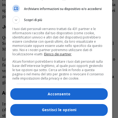
infatti, non è stata ripescata in Serie D e questo fatto lascia
Archiviare informazioni su dispositivo e/o accedervi
spazio alla squadra di Montero. La decisione verrà presa nei
prossimi giorni.
Scopri di più
Juventus Next Gen, l’ora della verità per Biella
I tuoi dati personali verranno trattati da 431 partner e le
informazioni raccolte dal tuo dispositivo (come cookie,
Quasi sicuramente giocherà le sue partite casalinghe di
identificatori univoci e altri dati del dispositivo) potrebbero
essere condivise con questi ultimi, da loro visualizzate e
Serie C allo Stadio La Marmora-Pozzo di Biella e non più al
memorizzate oppure essere usate nello specifico da questo
Moccagatta di Alessandria.
sito. Noi e i nostri partner potremmo utilizzare dati di
localizzazione esatti.
Elenco dei partner
.
La Biellese, infatti, non è stata ripescata in Serie D e questo
Alcuni fornitori potrebbero trattare i tuoi dati personali sulla
fatto lascia spazio alla
squadra di Montero
. La decisione
base dell'interesse legittimo, al quale puoi opporti gestendo
le tue opzioni qui sotto. Cerca un link in fondo a questa
verrà presa nei prossimi giorni. Non sarebbe una novità
pagina o nel menu del sito per gestire o revocare il consenso
assoluta per il mondo Juve, visto che allo stadio di Biella ha
nelle impostazioni della privacy e dei cookie.
giocato la Juventus Women.
Arriva un nuovo rinforzo
Acconsento
Intanto la squadra bianconera ha preso dall’Argentina
(dall’Estudiantes, nello specifico) un nuovo rinforzo:
Gestisci le opzioni
stiamo parlando di Juan Ignacio Quattrocchi, classe 2004