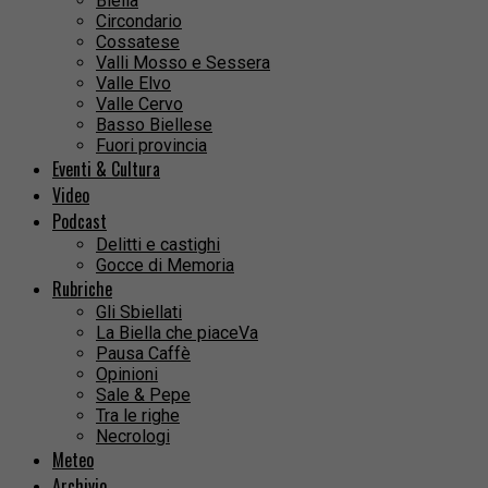
Biella
Circondario
Cossatese
Valli Mosso e Sessera
Valle Elvo
Valle Cervo
Basso Biellese
Fuori provincia
Eventi & Cultura
Video
Podcast
Delitti e castighi
Gocce di Memoria
Rubriche
Gli Sbiellati
La Biella che piaceVa
Pausa Caffè
Opinioni
Sale & Pepe
Tra le righe
Necrologi
Meteo
Archivio