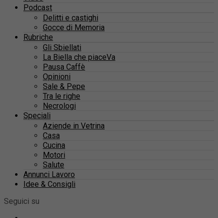
Podcast
Delitti e castighi
Gocce di Memoria
Rubriche
Gli Sbiellati
La Biella che piaceVa
Pausa Caffè
Opinioni
Sale & Pepe
Tra le righe
Necrologi
Speciali
Aziende in Vetrina
Casa
Cucina
Motori
Salute
Annunci Lavoro
Idee & Consigli
Seguici su