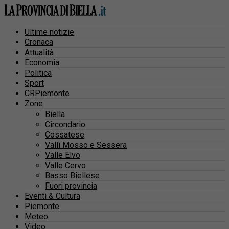
Ultime notizie
Cronaca
Attualità
Economia
Politica
Sport
CRPiemonte
Zone
Biella
Circondario
Cossatese
Valli Mosso e Sessera
Valle Elvo
Valle Cervo
Basso Biellese
Fuori provincia
Eventi & Cultura
Piemonte
Meteo
Video