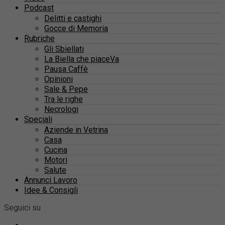
Podcast
Delitti e castighi
Gocce di Memoria
Rubriche
Gli Sbiellati
La Biella che piaceVa
Pausa Caffè
Opinioni
Sale & Pepe
Tra le righe
Necrologi
Speciali
Aziende in Vetrina
Casa
Cucina
Motori
Salute
Annunci Lavoro
Idee & Consigli
Seguici su