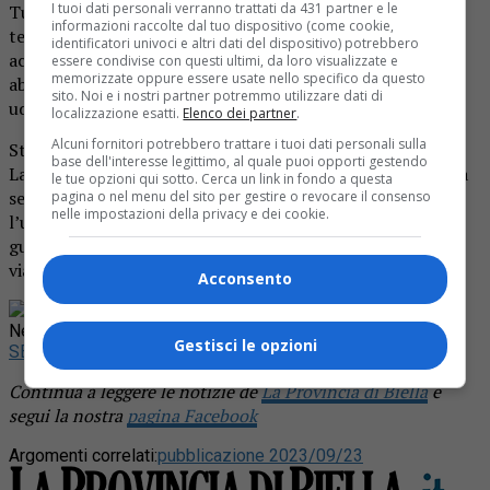
I tuoi dati personali verranno trattati da 431 partner e le
Tutti residenti a Biella. Davanti al tribunale di Vercelli si è
informazioni raccolte dal tuo dispositivo (come cookie,
tenuta l’udienza dal gup. I legali dell’automobilista
identificatori univoci e altri dati del dispositivo) potrebbero
accusato di omicidio stradale hanno chiesto il rito
essere condivise con questi ultimi, da loro visualizzate e
memorizzate oppure essere usate nello specifico da questo
abbreviato, negato invece il patteggiamento. Prossima
sito. Noi e i nostri partner potremmo utilizzare dati di
udienza il 23 novembre.
localizzazione esatti.
Elenco dei partner
.
Alcuni fornitori potrebbero trattare i tuoi dati personali sulla
Stando alla dinamica i ragazzi viaggiavano a bordo di una
base dell'interesse legittimo, al quale puoi opporti gestendo
Lancia Y e stavano rientrando all’alba verso Biella dopo la
le tue opzioni qui sotto. Cerca un link in fondo a questa
serata trascorsa a Vercelli. Nei pressi di Busonengo
pagina o nel menu del sito per gestire o revocare il consenso
nelle impostazioni della privacy e dei cookie.
l’utilitaria sarebbe uscita di strada dopo che una Bmw,
guidata dall’imputato, avrebbe invaso la corsia su cui
viaggiava la Lancia Y.
Acconsento
Rimani aggiornato seguendoci su Google
News!
Gestisci le opzioni
SEGUICI
Continua a leggere le notizie de
La Provincia di Biella
e
segui la nostra
pagina Facebook
Argomenti correlati:
pubblicazione 2023/09/23