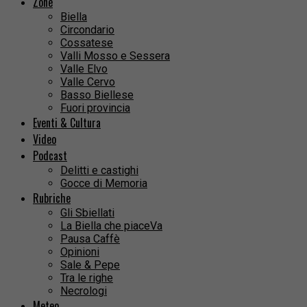
Zone
Biella
Circondario
Cossatese
Valli Mosso e Sessera
Valle Elvo
Valle Cervo
Basso Biellese
Fuori provincia
Eventi & Cultura
Video
Podcast
Delitti e castighi
Gocce di Memoria
Rubriche
Gli Sbiellati
La Biella che piaceVa
Pausa Caffè
Opinioni
Sale & Pepe
Tra le righe
Necrologi
Meteo