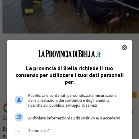
La provincia di Biella richiede il tuo
Share
consenso per utilizzare i tuoi dati personali
Tweet
per:
Pubblicità e contenuti personalizzati, misurazione
delle prestazioni dei contenuti e degli annunci,
ricerche sul pubblico, sviluppo di servizi
Aggiungi La Provincia di Biella come
Fonte preferita su
Google
Archiviare informazioni su dispositivo e/o accedervi
Era il giugno del 2022 e a Busonengo, nel Vercellese,
Scopri di più
morirono tre ragazzi in seguito a un incidente stradale.