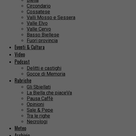
Biella
Circondario
Cossatese
Valli Mosso e Sessera
Valle Elvo
Valle Cervo
Basso Biellese
Fuori provincia
Eventi & Cultura
Video
Podcast
Delitti e castighi
Gocce di Memoria
Rubriche
Gli Sbiellati
La Biella che piaceVa
Pausa Caffè
Opinioni
Sale & Pepe
Tra le righe
Necrologi
Meteo
Archivio