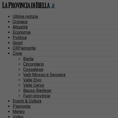
Ultime notizie
Cronaca
Attualità
Economia
Politica
Sport
CRPiemonte
Zone
Biella
Circondario
Cossatese
Valli Mosso e Sessera
Valle Elvo
Valle Cervo
Basso Biellese
Fuori provincia
Eventi & Cultura
Piemonte
Meteo
Video