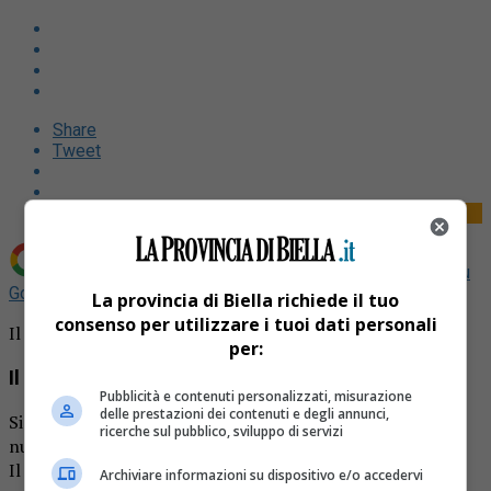
Share
Tweet
Aggiungi La Provincia di Biella come
Fonte preferita su
Google
La provincia di Biella richiede il tuo
consenso per utilizzare i tuoi dati personali
Il biellese Zanchetta mister del Novara
per:
Il biellese Zanchetta mister del Novara
Pubblicità e contenuti personalizzati, misurazione
delle prestazioni dei contenuti e degli annunci,
Si attende solo l’annuncio ufficiale. Andrea Zanchetta è il
ricerche sul pubblico, sviluppo di servizi
nuovo allenatore del Novara in serie C.
Il biellese, 50 anni, nelle ultime stagioni si è fatto
Archiviare informazioni su dispositivo e/o accedervi