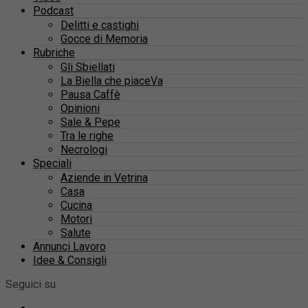
Podcast
Delitti e castighi
Gocce di Memoria
Rubriche
Gli Sbiellati
La Biella che piaceVa
Pausa Caffè
Opinioni
Sale & Pepe
Tra le righe
Necrologi
Speciali
Aziende in Vetrina
Casa
Cucina
Motori
Salute
Annunci Lavoro
Idee & Consigli
Seguici su