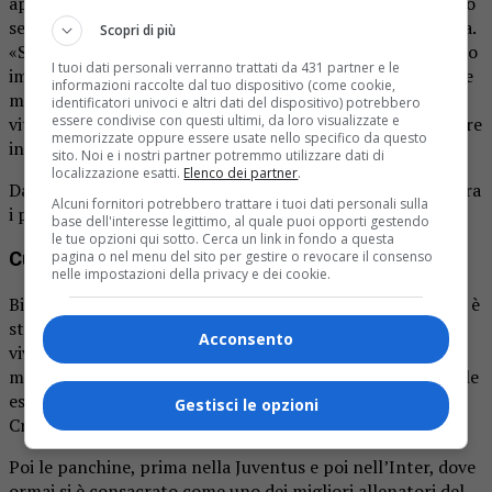
apprezzare come allenatore dell’Inter Primavera. Ha vinto
sei trofei a livello giovanili, tra cui uno scudetto Primavera.
Scopri di più
«Sono orgoglio e contento di aver portato a casa un trofeo
I tuoi dati personali verranno trattati da 431 partner e le
importante. Una dedica particolare a mio figlio Mattia, che
informazioni raccolte dal tuo dispositivo (come cookie,
mi ha reso il compito più facile», aveva dichiarato dopo la
identificatori univoci e altri dati del dispositivo) potrebbero
essere condivise con questi ultimi, da loro visualizzate e
vittoria del campionato. Era stato proprio Mattia ad andare
memorizzate oppure essere usate nello specifico da questo
in rete nella partita decisiva per l’assegnazione del titolo
sito. Noi e i nostri partner potremmo utilizzare dati di
localizzazione esatti.
Elenco dei partner
.
Da giocatore invece ha giocato a lungo al Chievo Verona tra
Alcuni fornitori potrebbero trattare i tuoi dati personali sulla
i professionisti.
base dell'interesse legittimo, al quale puoi opporti gestendo
le tue opzioni qui sotto. Cerca un link in fondo a questa
pagina o nel menu del sito per gestire o revocare il consenso
Curriculum
nelle impostazioni della privacy e dei cookie.
Biellese doc, di Gaglianico, classe 1975, Andrea Zanchetta è
stato un centrocampista dai piedi buoni. Cresciuto nel
Acconsento
vivaio interista, con cui ha debuttato in A. Poi tante le
maglie indossate in quasi 20 anni di carriera. Si ricordano le
esperienze con Foggia, Chievo, Reggina, Vicenza, Lecce e
Gestisci le opzioni
Cremonese. Tutte tra serie A e B.
Poi le panchine, prima nella Juventus e poi nell’Inter, dove
ormai si è consacrato come uno dei migliori allenatori del