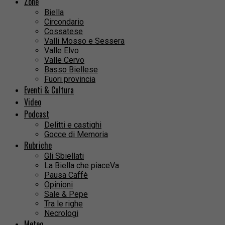
Zone
Biella
Circondario
Cossatese
Valli Mosso e Sessera
Valle Elvo
Valle Cervo
Basso Biellese
Fuori provincia
Eventi & Cultura
Video
Podcast
Delitti e castighi
Gocce di Memoria
Rubriche
Gli Sbiellati
La Biella che piaceVa
Pausa Caffè
Opinioni
Sale & Pepe
Tra le righe
Necrologi
Meteo