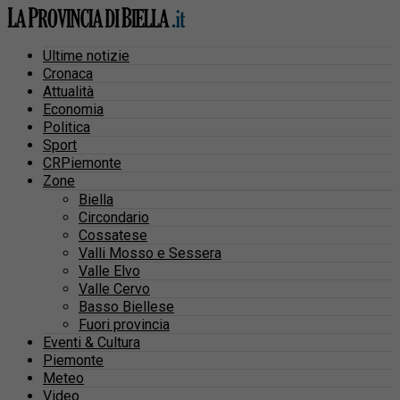
Ultime notizie
Cronaca
Attualità
Economia
Politica
Sport
CRPiemonte
Zone
Biella
Circondario
Cossatese
Valli Mosso e Sessera
Valle Elvo
Valle Cervo
Basso Biellese
Fuori provincia
Eventi & Cultura
Piemonte
Meteo
Video