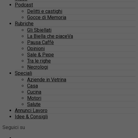
Podcast
Delitti e castighi
Gocce di Memoria
Rubriche
Gli Sbiellati
La Biella che piaceVa
Pausa Caffè
Opinioni
Sale & Pepe
Tra le righe
Necrologi
Speciali
Aziende in Vetrina
Casa
Cucina
Motori
Salute
Annunci Lavoro
Idee & Consigli
Seguici su