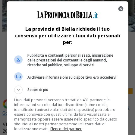
La provincia di Biella richiede il tuo
consenso per utilizzare i tuoi dati personali
per:
Pubblicità e contenuti personalizzati, misurazione
delle prestazioni dei contenuti e degli annunci,
ricerche sul pubblico, sviluppo di servizi
Share
Tweet
Archiviare informazioni su dispositivo e/o accedervi
Scopri di più
I tuoi dati personali verranno trattati da 431 partner e le
informazioni raccolte dal tuo dispositivo (come cookie,
Aggiungi La Provincia di Biella come
Fonte preferita su
identificatori univoci e altri dati del dispositivo) potrebbero
Google
essere condivise con questi ultimi, da loro visualizzate e
memorizzate oppure essere usate nello specifico da questo
VIGLIANO Sono trascorsi ventitré anni da quel 9 gennaio
sito. Noi e i nostri partner potremmo utilizzare dati di
localizzazione esatti.
Elenco dei partner
.
2001, quando il rogo al reparto carderia della Pettinatura