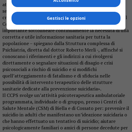
Acconsento
attualità e la Psichiatria dell’ASL BI è in prima linea da
sempre, ma in modo particolare dal 2009 quando è stato
creato, all’interno del Centro di Salute Mentale di Biella, il
Gestisci le opzioni
Centro Crisi per la Prevenzione del Suicidio (CCPS). «E’
importante sottolineare continuamente la necessità di una
corretta e utile informazione sanitaria per tutta la
popolazione – spiegano dalla Struttura complessa di
Psichiatria, diretta dal dottor Roberto Merli -, affinché si
conoscano i riferimenti e gli indirizzi a cui rivolgersi
direttamente o segnalare situazioni di disagio e crisi
psicosociali a rischio di suicidio e si modifichi
quell’atteggiamento di fatalismo e di sfiducia nelle
possibilità di intervento terapeutico delle strutture
sanitarie dedicate alla prevenzione suicidaria».
Il CCPS svolge un’attività psicoterapeutica ambulatoriale
programmata, individuale o di gruppo, presso i Centri di
Salute Mentale (CSM) di Biella e di Cossato per: prevenire il
suicidio in adulti che manifestano un’ideazione suicidaria o
che hanno effettuato un tentativo di suicidio; aiutare
psicologicamente familiari o amici di persone decedute per