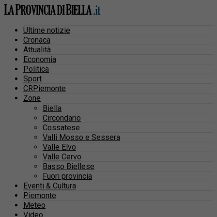
Ultime notizie
Cronaca
Attualità
Economia
Politica
Sport
CRPiemonte
Zone
Biella
Circondario
Cossatese
Valli Mosso e Sessera
Valle Elvo
Valle Cervo
Basso Biellese
Fuori provincia
Eventi & Cultura
Piemonte
Meteo
Video