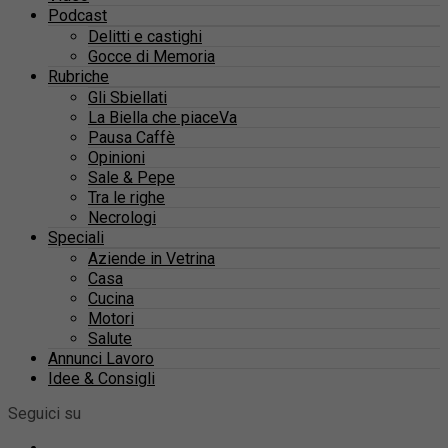
Podcast
Delitti e castighi
Gocce di Memoria
Rubriche
Gli Sbiellati
La Biella che piaceVa
Pausa Caffè
Opinioni
Sale & Pepe
Tra le righe
Necrologi
Speciali
Aziende in Vetrina
Casa
Cucina
Motori
Salute
Annunci Lavoro
Idee & Consigli
Seguici su