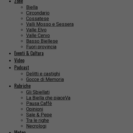
Zone
Biella
Circondario
Cossatese
Valli Mosso e Sessera
Valle Elvo
Valle Cervo
Basso Biellese
Fuori provincia
Eventi & Cultura
Video
Podcast
Delitti e castighi
Gocce di Memoria
Rubriche
Gli Sbiellati
La Biella che piaceVa
Pausa Caffè
Opinioni
Sale & Pepe
Tra le righe
Necrologi
Meteo