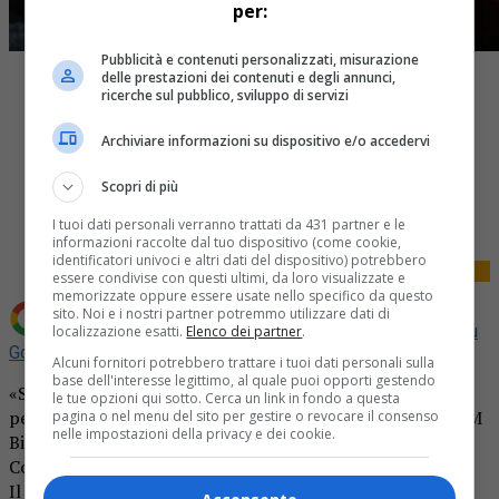
per:
Pubblicità e contenuti personalizzati, misurazione
delle prestazioni dei contenuti e degli annunci,
ricerche sul pubblico, sviluppo di servizi
Archiviare informazioni su dispositivo e/o accedervi
Share
Scopri di più
Tweet
I tuoi dati personali verranno trattati da 431 partner e le
informazioni raccolte dal tuo dispositivo (come cookie,
identificatori univoci e altri dati del dispositivo) potrebbero
essere condivise con questi ultimi, da loro visualizzate e
memorizzate oppure essere usate nello specifico da questo
sito. Noi e i nostri partner potremmo utilizzare dati di
Aggiungi La Provincia di Biella come
Fonte preferita su
localizzazione esatti.
Elenco dei partner
.
Google
Alcuni fornitori potrebbero trattare i tuoi dati personali sulla
base dell'interesse legittimo, al quale puoi opporti gestendo
«Se hai bisogno di aiuto – è l’appello rinnovato a tutte le
le tue opzioni qui sotto. Cerca un link in fondo a questa
persone in difficoltà – chiama i numeri di riferimento: CSM
pagina o nel menu del sito per gestire o revocare il consenso
nelle impostazioni della privacy e dei cookie.
Biella Strada Campagnè 7/A – Biella 015-84.61.477, CSM
Cossato Via Milano, Loc. Paruzza 015-15.15.95.06».
Il tema della prevenzione dei suicidi è sempre di stretta