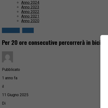
Anno 2024
Anno 2023
Anno 2022
Anno 2021
Anno 2020
Attualità
Biella
Per 20 ore consecutive percorrerà in bici la
Pubblicato
1 anno fa
il
11 Giugno 2025
Di