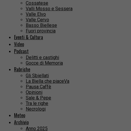
Cossatese
Valli Mosso e Sessera
Valle Elvo
Valle Cervo
Basso Biellese
Fuori provincia
Eventi & Cultura
Video
Podcast
Delitti e castighi
Gocce di Memoria
Rubriche
Gli Sbiellati
La Biella che piaceVa
Pausa Caffè
Opinioni
Sale & Pepe
Tra le righe
Necrologi
Meteo
Archivio
Anno 2025