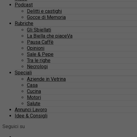
Podcast
Delitti e castighi
Gocce di Memoria
Rubriche
Gli Sbiellati
La Biella che piaceVa
Pausa Caffè
Opinioni
Sale & Pepe
Tra le righe
Necrologi
Speciali
Aziende in Vetrina
Casa
Cucina
Motori
Salute
Annunci Lavoro
Idee & Consigli
Seguici su