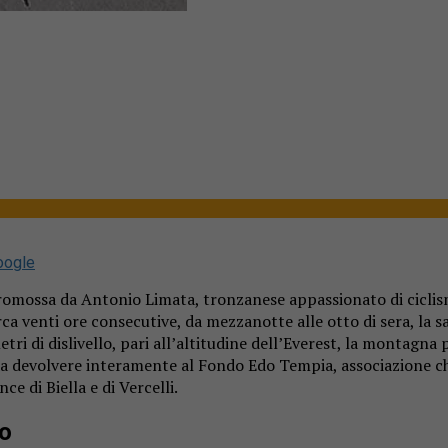
oogle
romossa da Antonio Limata, tronzanese appassionato di ciclismo
irca venti ore consecutive, da mezzanotte alle otto di sera, la
etri di dislivello, pari all’altitudine dell’Everest, la montagna
 da devolvere interamente al Fondo Edo Tempia, associazione ch
e di Biella e di Vercelli.
no