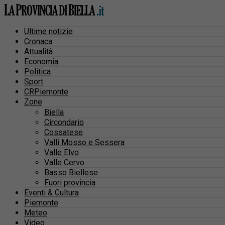
Ultime notizie
Cronaca
Attualità
Economia
Politica
Sport
CRPiemonte
Zone
Biella
Circondario
Cossatese
Valli Mosso e Sessera
Valle Elvo
Valle Cervo
Basso Biellese
Fuori provincia
Eventi & Cultura
Piemonte
Meteo
Video