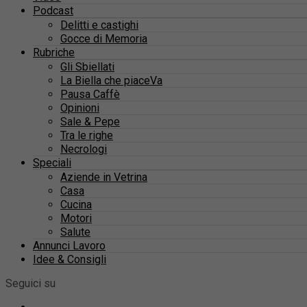
Podcast
Delitti e castighi
Gocce di Memoria
Rubriche
Gli Sbiellati
La Biella che piaceVa
Pausa Caffè
Opinioni
Sale & Pepe
Tra le righe
Necrologi
Speciali
Aziende in Vetrina
Casa
Cucina
Motori
Salute
Annunci Lavoro
Idee & Consigli
Seguici su