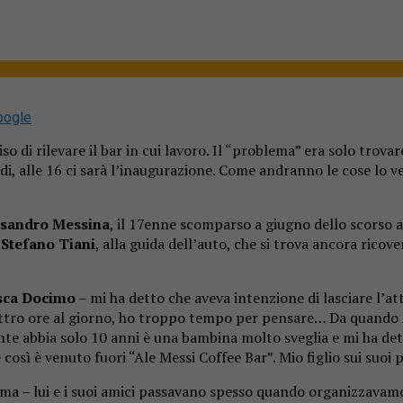
oogle
o di rilevare il bar in cui lavoro. Il “problema” era solo trovar
di, alle 16 ci sarà l’inaugurazione. Come andranno le cose lo 
sandro Messina
, il 17enne scomparso a giugno dello scorso 
e
Stefano Tiani
, alla guida dell’auto, che si trova ancora ricove
sca Docimo
– mi ha detto che aveva intenzione di lasciare l’at
attro ore al giorno, ho troppo tempo per pensare… Da quando A
nte abbia solo 10 anni è una bambina molto sveglia e mi ha dett
così è venuto fuori “Ale Messi Coffee Bar”. Mio figlio sui suoi 
a – lui e i suoi amici passavano spesso quando organizzavamo 