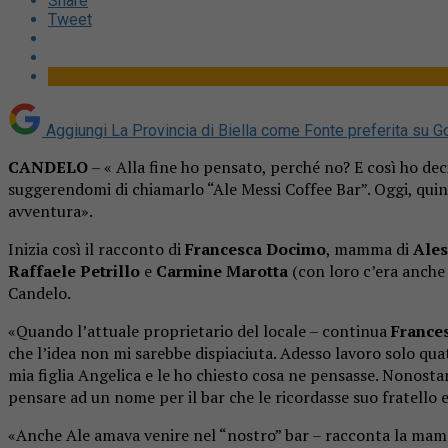
Share
Tweet
Aggiungi La Provincia di Biella come
Fonte preferita su G
CANDELO
– « Alla fine ho pensato, perché no? E così ho decis
suggerendomi di chiamarlo “Ale Messi Coffee Bar”. Oggi, quin
avventura».
Inizia così il racconto di
Francesca Docimo
, mamma di
Ales
Raffaele Petrillo
e
Carmine Marotta
(con loro c’era anch
Candelo.
«Quando l’attuale proprietario del locale – continua
France
che l’idea non mi sarebbe dispiaciuta. Adesso lavoro solo qu
mia figlia Angelica e le ho chiesto cosa ne pensasse. Nonosta
pensare ad un nome per il bar che le ricordasse suo fratello e 
«Anche Ale amava venire nel “nostro” bar – racconta la mamm