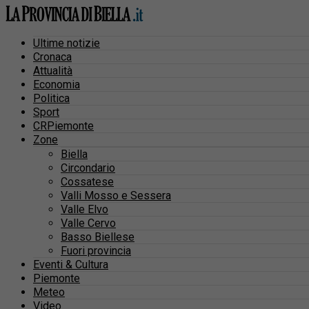
Ultime notizie
Cronaca
Attualità
Economia
Politica
Sport
CRPiemonte
Zone
Biella
Circondario
Cossatese
Valli Mosso e Sessera
Valle Elvo
Valle Cervo
Basso Biellese
Fuori provincia
Eventi & Cultura
Piemonte
Meteo
Video