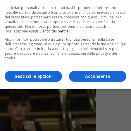
I tuoi dati personali verranno trattati da 431 partner e le informazioni
raccolte dal tuo dispositivo (come cookie, identificatori univoci e altri dati
del dispositivo) potrebbero essere condivise con questi ultimi, da loro
visualizzate e memorizzate oppure essere usate nello specifico da
questo sito. Noi e i nostri partner potremmo utilizzare dati di
localizzazione esatti.
Elenco dei partner
.
Alcuni fornitori potrebbero trattare i tuoi dati personali sulla base
dell'interesse legittimo, al quale puoi opporti gestendo le tue opzioni qui
sotto. Cerca un link in fondo a questa pagina o nel menu del sito per
gestire o revocare il consenso nelle impostazioni della privacy e dei
cookie.
Gestisci le opzioni
Acconsento