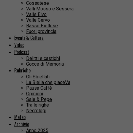
Cossatese
Valli Mosso e Sessera
Valle Elvo
Valle Cervo
Basso Biellese
Fuori provincia
Eventi & Cultura
Video
Podcast
Delitti e castighi
Gocce di Memoria
Rubriche
Gli Sbiellati
La Biella che piaceVa
Pausa Caffè
Opinioni
Sale & Pepe
Tra le righe
Necrologi
Meteo
Archivio
Anno 2025