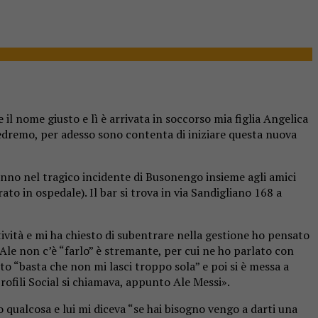
e il nome giusto e lì è arrivata in soccorso mia figlia Angelica
vedremo, per adesso sono contenta di iniziare questa nuova
anno nel tragico incidente di Busonengo insieme agli amici
rato in ospedale). Il bar si trova in via Sandigliano 168 a
tività e mi ha chiesto di subentrare nella gestione ho pensato
le non c’è “farlo” è stremante, per cui ne ho parlato con
o “basta che non mi lasci troppo sola” e poi si è messa a
profili Social si chiamava, appunto Ale Messi».
qualcosa e lui mi diceva “se hai bisogno vengo a darti una