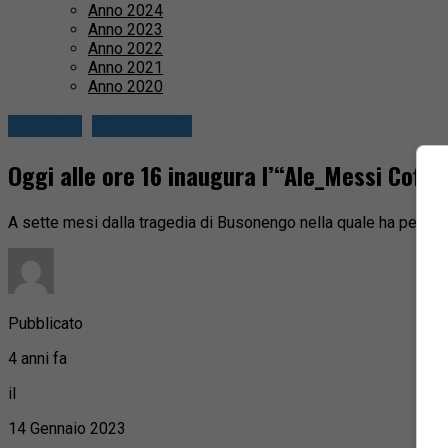
Anno 2024
Anno 2023
Anno 2022
Anno 2021
Anno 2020
Attualità
Circondario
Oggi alle ore 16 inaugura l’“Ale_Messi Coffe
A sette mesi dalla tragedia di Busonengo nella quale ha perso l
Pubblicato
4 anni fa
il
14 Gennaio 2023