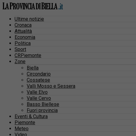
Ultime notizie
Cronaca
Attualità
Economia
Politica
Sport
CRPiemonte
Zone
Biella
Circondario
Cossatese
Valli Mosso e Sessera
Valle Elvo
Valle Cervo
Basso Biellese
Fuori provincia
Eventi & Cultura
Piemonte
Meteo
Video