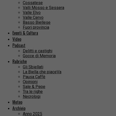
Cossatese
Valli Mosso e Sessera
Valle Elvo
Valle Cervo
Basso Biellese
Fuori provincia
Eventi & Cultura
Video
Podcast
Delitti e castighi
Gocce di Memoria
Rubriche
Gli Sbiellati
La Biella che piaceVa
Pausa Caffè
Opinioni
Sale & Pepe
Tra le righe
Necrologi
Meteo
Archivio
Anno 2025