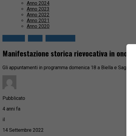
Anno 2024
Anno 2023
Anno 2022
Anno 2021
Anno 2020
Attualità
Biella
Valle Cervo
Manifestazione storica rievocativa in onore 
Gli appuntamenti in programma domenica 18 a Biella e Sagliano
Pubblicato
4 anni fa
il
14 Settembre 2022