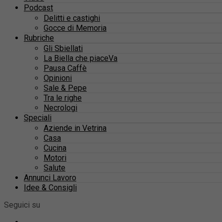
Podcast
Delitti e castighi
Gocce di Memoria
Rubriche
Gli Sbiellati
La Biella che piaceVa
Pausa Caffè
Opinioni
Sale & Pepe
Tra le righe
Necrologi
Speciali
Aziende in Vetrina
Casa
Cucina
Motori
Salute
Annunci Lavoro
Idee & Consigli
Seguici su