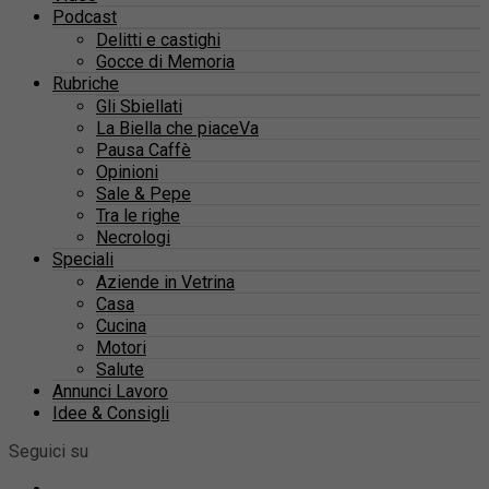
Podcast
Delitti e castighi
Gocce di Memoria
Rubriche
Gli Sbiellati
La Biella che piaceVa
Pausa Caffè
Opinioni
Sale & Pepe
Tra le righe
Necrologi
Speciali
Aziende in Vetrina
Casa
Cucina
Motori
Salute
Annunci Lavoro
Idee & Consigli
Seguici su