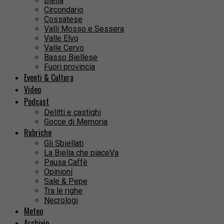
Biella
Circondario
Cossatese
Valli Mosso e Sessera
Valle Elvo
Valle Cervo
Basso Biellese
Fuori provincia
Eventi & Cultura
Video
Podcast
Delitti e castighi
Gocce di Memoria
Rubriche
Gli Sbiellati
La Biella che piaceVa
Pausa Caffè
Opinioni
Sale & Pepe
Tra le righe
Necrologi
Meteo
Archivio