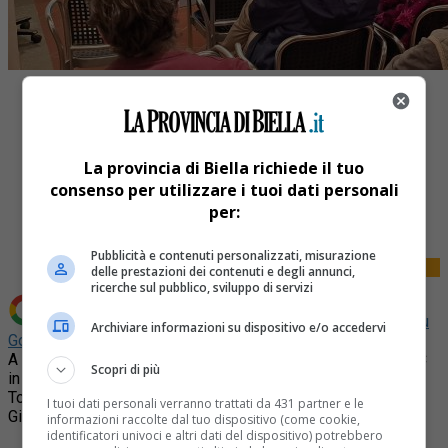
La provincia di Biella richiede il tuo
consenso per utilizzare i tuoi dati personali
Share
per:
Tweet
Pubblicità e contenuti personalizzati, misurazione
delle prestazioni dei contenuti e degli annunci,
ricerche sul pubblico, sviluppo di servizi
Aggiungi La Provincia di Biella come
Fonte preferita su
Archiviare informazioni su dispositivo e/o accedervi
Google
A partire dalla settimana dell’8 giugno e fino al 13 luglio ABC
Scopri di più
in collaborazione con la facoltà di Agraria dell’Università di
Torino e DocBi avvierà il tirocinio dello studente biellese
I tuoi dati personali verranno trattati da 431 partner e le
Giacomo Corda.
informazioni raccolte dal tuo dispositivo (come cookie,
identificatori univoci e altri dati del dispositivo) potrebbero