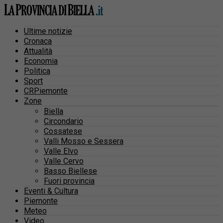
Ultime notizie
Cronaca
Attualità
Economia
Politica
Sport
CRPiemonte
Zone
Biella
Circondario
Cossatese
Valli Mosso e Sessera
Valle Elvo
Valle Cervo
Basso Biellese
Fuori provincia
Eventi & Cultura
Piemonte
Meteo
Video