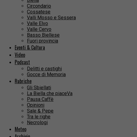
Biella
Circondario
Cossatese
Valli Mosso e Sessera
Valle Elvo
Valle Cervo
Basso Biellese
Fuori provincia
Eventi & Cultura
Video
Podcast
Delitti e castighi
Gocce di Memoria
Rubriche
Gli Sbiellati
La Biella che piaceVa
Pausa Caffè
Opinioni
Sale & Pepe
Tra le righe
Necrologi
Meteo
Archivio