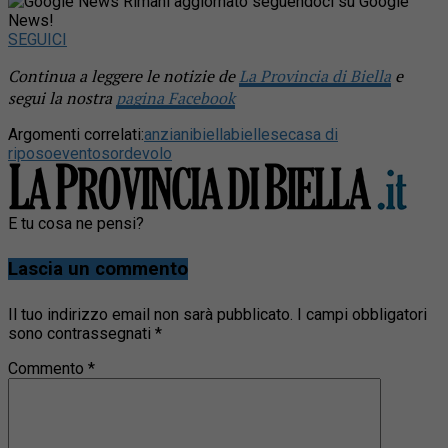
Rimani aggiornato seguendoci su Google
News!
SEGUICI
Continua a leggere le notizie de
La Provincia di Biella
e
segui la nostra
pagina Facebook
Argomenti correlati:
anziani
biella
biellese
casa di
riposo
evento
sordevolo
E tu cosa ne pensi?
Lascia un commento
Il tuo indirizzo email non sarà pubblicato.
I campi obbligatori
sono contrassegnati
*
Commento
*