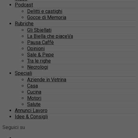
Podcast
Delitti e castighi
Gocce di Memoria
Rubriche
Gli Sbiellati
La Biella che piaceVa
Pausa Caffè
Opinioni
Sale & Pepe
Tra le righe
Necrologi
Speciali
Aziende in Vetrina
Casa
Cucina
Motori
Salute
Annunci Lavoro
Idee & Consigli
Seguici su