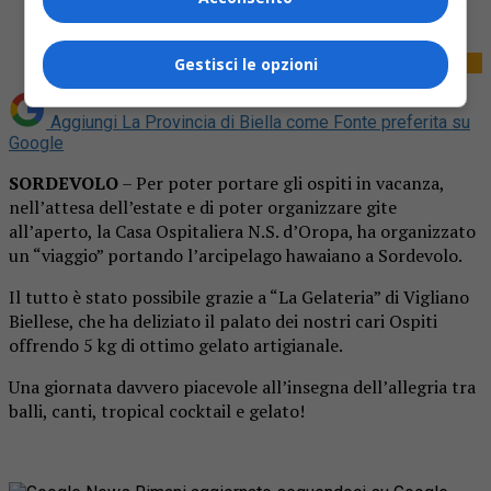
Tweet
Gestisci le opzioni
Aggiungi La Provincia di Biella come
Fonte preferita su
Google
SORDEVOLO
– Per poter portare gli ospiti in vacanza,
nell’attesa dell’estate e di poter organizzare gite
all’aperto, la Casa Ospitaliera N.S. d’Oropa, ha organizzato
un “viaggio” portando l’arcipelago hawaiano a Sordevolo.
Il tutto è stato possibile grazie a “La Gelateria” di Vigliano
Biellese, che ha deliziato il palato dei nostri cari Ospiti
offrendo 5 kg di ottimo gelato artigianale.
Una giornata davvero piacevole all’insegna dell’allegria tra
balli, canti, tropical cocktail e gelato!