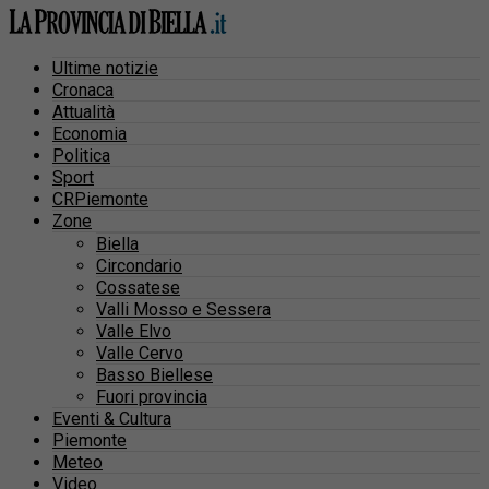
Ultime notizie
Cronaca
Attualità
Economia
Politica
Sport
CRPiemonte
Zone
Biella
Circondario
Cossatese
Valli Mosso e Sessera
Valle Elvo
Valle Cervo
Basso Biellese
Fuori provincia
Eventi & Cultura
Piemonte
Meteo
Video