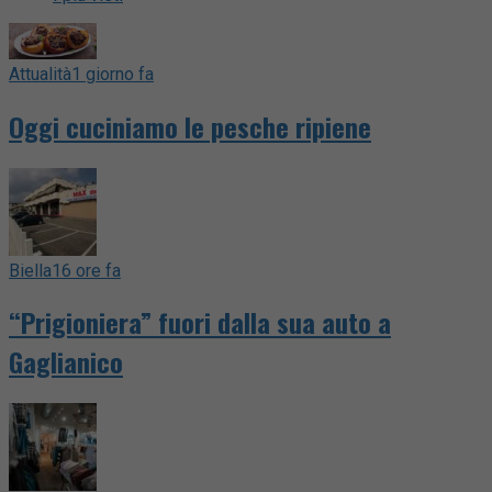
Attualità
1 giorno fa
Oggi cuciniamo le pesche ripiene
Biella
16 ore fa
“Prigioniera” fuori dalla sua auto a
Gaglianico