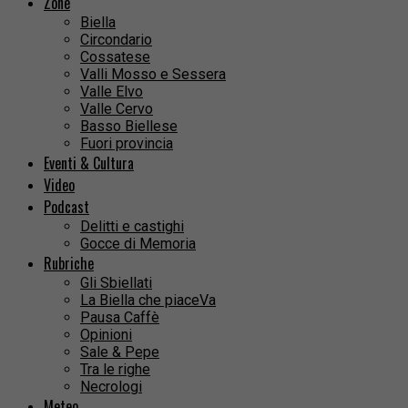
Zone
Biella
Circondario
Cossatese
Valli Mosso e Sessera
Valle Elvo
Valle Cervo
Basso Biellese
Fuori provincia
Eventi & Cultura
Video
Podcast
Delitti e castighi
Gocce di Memoria
Rubriche
Gli Sbiellati
La Biella che piaceVa
Pausa Caffè
Opinioni
Sale & Pepe
Tra le righe
Necrologi
Meteo