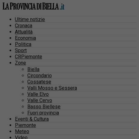
Ultime notizie
Cronaca
Attualità
Economia
Politica
Sport
CRPiemonte
Zone
Biella
Circondario
Cossatese
Valli Mosso e Sessera
Valle Elvo
Valle Cervo
Basso Biellese
Fuori provincia
Eventi & Cultura
Piemonte
Meteo
Video