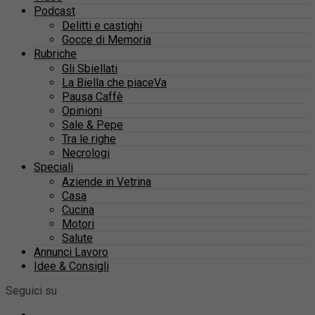
Podcast
Delitti e castighi
Gocce di Memoria
Rubriche
Gli Sbiellati
La Biella che piaceVa
Pausa Caffè
Opinioni
Sale & Pepe
Tra le righe
Necrologi
Speciali
Aziende in Vetrina
Casa
Cucina
Motori
Salute
Annunci Lavoro
Idee & Consigli
Seguici su