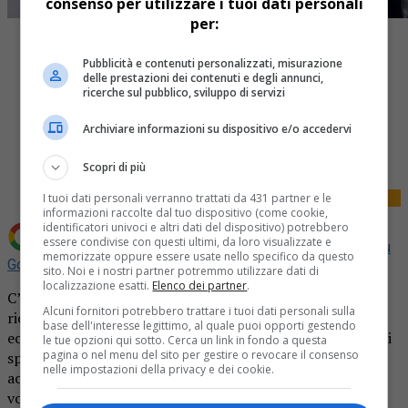
consenso per utilizzare i tuoi dati personali
per:
Pubblicità e contenuti personalizzati, misurazione
delle prestazioni dei contenuti e degli annunci,
ricerche sul pubblico, sviluppo di servizi
Share
Archiviare informazioni su dispositivo e/o accedervi
Tweet
Scopri di più
I tuoi dati personali verranno trattati da 431 partner e le
informazioni raccolte dal tuo dispositivo (come cookie,
identificatori univoci e altri dati del dispositivo) potrebbero
essere condivise con questi ultimi, da loro visualizzate e
Aggiungi La Provincia di Biella come
Fonte preferita su
memorizzate oppure essere usate nello specifico da questo
Google
sito. Noi e i nostri partner potremmo utilizzare dati di
localizzazione esatti.
Elenco dei partner
.
C’è la generosità di una famiglia dietro un prezioso dono
Alcuni fornitori potrebbero trattare i tuoi dati personali sulla
ricevuto nei giorni scorsi dal Fondo Edo Tempia: un
base dell'interesse legittimo, al quale puoi opporti gestendo
ecografo di ultima generazione, messo a disposizione degli
le tue opzioni qui sotto. Cerca un link in fondo a questa
pagina o nel menu del sito per gestire o revocare il consenso
specialisti degli ambulatori di prevenzione, è stato
nelle impostazioni della privacy e dei cookie.
acquistato grazie al contributo di Marisa Panizza che ha
voluto dedicarlo alla memoria del marito Adriano. Il suo