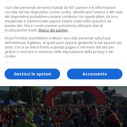
I tuoi dati personali verranno trattati da 431 partner e le informazioni
raccolte dal tuo dispositivo (come cookie, identificatori univoci e altri dati
del dispositivo) potrebbero essere condivise con questi ultimi, da loro
visualizzate e memorizzate oppure essere usate nello specifico da
questo sito. Noi e i nostri partner potremmo utilizzare dati di
localizzazione esatti.
Elenco dei partner
.
Alcuni fornitori potrebbero trattare i tuoi dati personali sulla base
dell'interesse legittimo, al quale puoi opporti gestendo le tue opzioni qui
sotto. Cerca un link in fondo a questa pagina o nel menu del sito per
gestire o revocare il consenso nelle impostazioni della privacy e dei
cookie.
Gestisci le opzioni
Acconsento