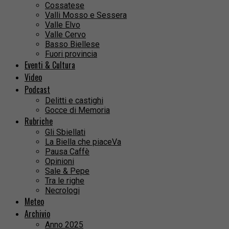
Cossatese
Valli Mosso e Sessera
Valle Elvo
Valle Cervo
Basso Biellese
Fuori provincia
Eventi & Cultura
Video
Podcast
Delitti e castighi
Gocce di Memoria
Rubriche
Gli Sbiellati
La Biella che piaceVa
Pausa Caffè
Opinioni
Sale & Pepe
Tra le righe
Necrologi
Meteo
Archivio
Anno 2025