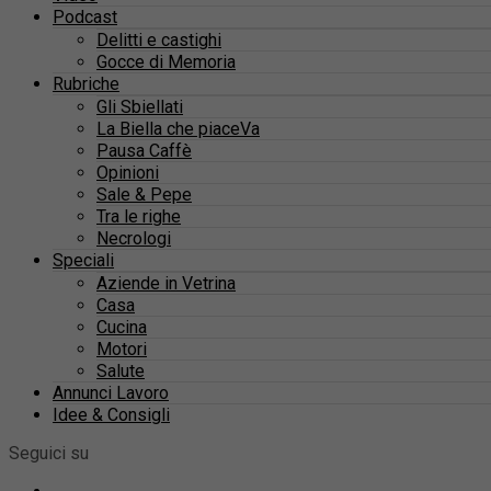
Podcast
Delitti e castighi
Gocce di Memoria
Rubriche
Gli Sbiellati
La Biella che piaceVa
Pausa Caffè
Opinioni
Sale & Pepe
Tra le righe
Necrologi
Speciali
Aziende in Vetrina
Casa
Cucina
Motori
Salute
Annunci Lavoro
Idee & Consigli
Seguici su