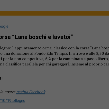
oogle
orsa “Lana boschi e lavatoi”
llegno: l’appuntamento ormai classico con la corsa “Lana bosc
 una donazione al Fondo Edo Tempia. Il ritrovo è alle 8,30 dav
ati per la non competitiva, 6,2 per la camminata a passo libero
una classifica parallela per chi gareggerà insieme al proprio cane
s!
 la nostra
pagina Facebook
/10/19
tollegno