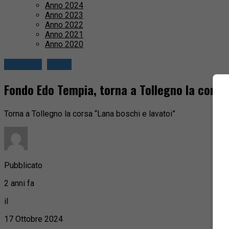
Anno 2024
Anno 2023
Anno 2022
Anno 2021
Anno 2020
Attualità
Biella
Fondo Edo Tempia, torna a Tollegno la corsa
Torna a Tollegno la corsa “Lana boschi e lavatoi”
Pubblicato
2 anni fa
il
17 Ottobre 2024