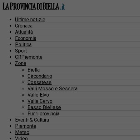
Ultime notizie
Cronaca
Attualità
Economia
Politica
Sport
CRPiemonte
Zone
Biella
Circondario
Cossatese
Valli Mosso e Sessera
Valle Elvo
Valle Cervo
Basso Biellese
Fuori provincia
Eventi & Cultura
Piemonte
Meteo
Video