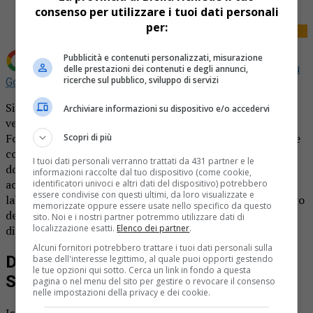
consenso per utilizzare i tuoi dati personali
per:
Pubblicità e contenuti personalizzati, misurazione
Aggiungi La Provincia di Biella come
Fonte preferita su
delle prestazioni dei contenuti e degli annunci,
ricerche sul pubblico, sviluppo di servizi
Google
Si avvicina il giorno della Corsa della Speranza del
Archiviare informazioni su dispositivo e/o accedervi
ventennale: domenica 15 settembre partirà dalla sede del
Fondo Edo Tempia a Biella la manifestazione podistica che
Scopri di più
coniuga sport e solidarietà. Il ricavato infatti diventa una
I tuoi dati personali verranno trattati da 431 partner e le
donazione a sostegno della ricerca sul cancro, così come
informazioni raccolte dal tuo dispositivo (come cookie,
accade dalla prima edizione del 2004, e in particolare ai
identificatori univoci e altri dati del dispositivo) potrebbero
essere condivise con questi ultimi, da loro visualizzate e
laboratori che dal 2001 hanno messo anche Biella al centro
memorizzate oppure essere usate nello specifico da questo
della comunità scientifica che guida i progressi nelle
sito. Noi e i nostri partner potremmo utilizzare dati di
localizzazione esatti.
Elenco dei partner
.
diagnosi e nelle cure dei tumori.
Alcuni fornitori potrebbero trattare i tuoi dati personali sulla
Domenica 15 settembre la Corsa della
base dell'interesse legittimo, al quale puoi opporti gestendo
le tue opzioni qui sotto. Cerca un link in fondo a questa
Speranza del ventennale
pagina o nel menu del sito per gestire o revocare il consenso
nelle impostazioni della privacy e dei cookie.
Iscriversi sarà possibile dalle 9 della domenica alle