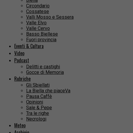
Biella
Circondario
Cossatese
Valli Mosso e Sessera
Valle Elvo
Valle Cervo
Basso Biellese
Fuori provincia
Eventi & Cultura
Video
Podcast
Delitti e castighi
Gocce di Memoria
Rubriche
Gli Sbiellati
La Biella che piaceVa
Pausa Caffè
Opinioni
Sale & Pepe
Tra le righe
Necrologi
Meteo
Archivio