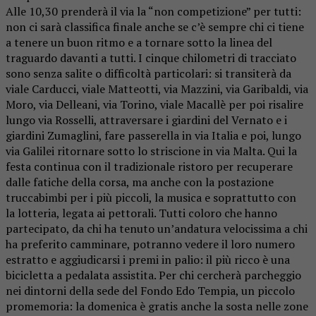
Alle 10,30 prenderà il via la “non competizione” per tutti:
non ci sarà classifica finale anche se c’è sempre chi ci tiene
a tenere un buon ritmo e a tornare sotto la linea del
traguardo davanti a tutti. I cinque chilometri di tracciato
sono senza salite o difficoltà particolari: si transiterà da
viale Carducci, viale Matteotti, via Mazzini, via Garibaldi, via
Moro, via Delleani, via Torino, viale Macallè per poi risalire
lungo via Rosselli, attraversare i giardini del Vernato e i
giardini Zumaglini, fare passerella in via Italia e poi, lungo
via Galilei ritornare sotto lo striscione in via Malta. Qui la
festa continua con il tradizionale ristoro per recuperare
dalle fatiche della corsa, ma anche con la postazione
truccabimbi per i più piccoli, la musica e soprattutto con
la lotteria, legata ai pettorali. Tutti coloro che hanno
partecipato, da chi ha tenuto un’andatura velocissima a chi
ha preferito camminare, potranno vedere il loro numero
estratto e aggiudicarsi i premi in palio: il più ricco è una
bicicletta a pedalata assistita. Per chi cercherà parcheggio
nei dintorni della sede del Fondo Edo Tempia, un piccolo
promemoria: la domenica è gratis anche la sosta nelle zone