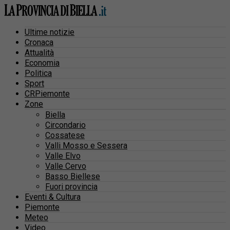
Ultime notizie
Cronaca
Attualità
Economia
Politica
Sport
CRPiemonte
Zone
Biella
Circondario
Cossatese
Valli Mosso e Sessera
Valle Elvo
Valle Cervo
Basso Biellese
Fuori provincia
Eventi & Cultura
Piemonte
Meteo
Video