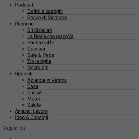
Podcast
Delitti e castighi
Gocce di Memoria
Rubriche
Gli Sbiellati
La Biella che piaceVa
Pausa Caffè
Opinioni
Sale & Pepe
Tra le righe
Necrologi
Speciali
Aziende in Vetrina
Casa
Cucina
Motori
Salute
Annunci Lavoro
Idee & Consigli
Seguici su