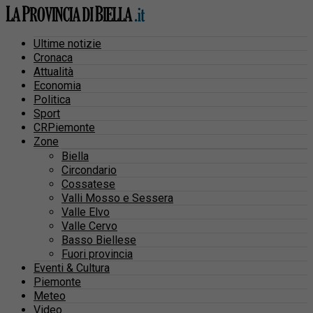
Ultime notizie
Cronaca
Attualità
Economia
Politica
Sport
CRPiemonte
Zone
Biella
Circondario
Cossatese
Valli Mosso e Sessera
Valle Elvo
Valle Cervo
Basso Biellese
Fuori provincia
Eventi & Cultura
Piemonte
Meteo
Video