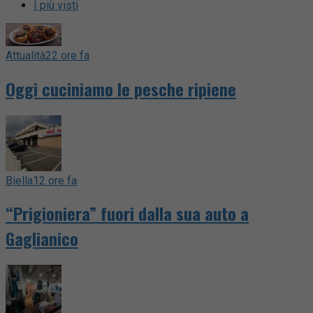
I più visti
Attualità
22 ore fa
Oggi cuciniamo le pesche ripiene
Biella
12 ore fa
“Prigioniera” fuori dalla sua auto a
Gaglianico