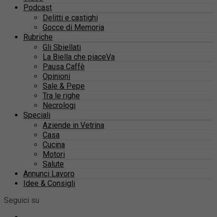
Podcast
Delitti e castighi
Gocce di Memoria
Rubriche
Gli Sbiellati
La Biella che piaceVa
Pausa Caffè
Opinioni
Sale & Pepe
Tra le righe
Necrologi
Speciali
Aziende in Vetrina
Casa
Cucina
Motori
Salute
Annunci Lavoro
Idee & Consigli
Seguici su