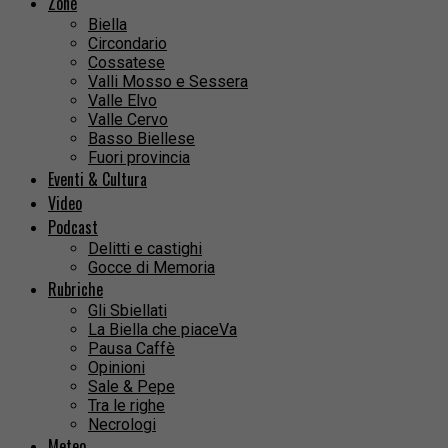
Zone
Biella
Circondario
Cossatese
Valli Mosso e Sessera
Valle Elvo
Valle Cervo
Basso Biellese
Fuori provincia
Eventi & Cultura
Video
Podcast
Delitti e castighi
Gocce di Memoria
Rubriche
Gli Sbiellati
La Biella che piaceVa
Pausa Caffè
Opinioni
Sale & Pepe
Tra le righe
Necrologi
Meteo