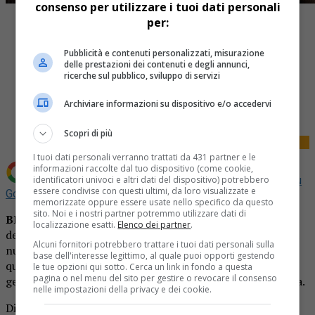
consenso per utilizzare i tuoi dati personali
per:
Pubblicità e contenuti personalizzati, misurazione
delle prestazioni dei contenuti e degli annunci,
ricerche sul pubblico, sviluppo di servizi
Share
Tweet
Archiviare informazioni su dispositivo e/o accedervi
Scopri di più
I tuoi dati personali verranno trattati da 431 partner e le
informazioni raccolte dal tuo dispositivo (come cookie,
identificatori univoci e altri dati del dispositivo) potrebbero
Aggiungi La Provincia di Biella come
Fonte preferita su
essere condivise con questi ultimi, da loro visualizzate e
Google
memorizzate oppure essere usate nello specifico da questo
sito. Noi e i nostri partner potremmo utilizzare dati di
BIELLA
– Il governo sta studiano una nuova stretta. Sarà
localizzazione esatti.
Elenco dei partner
.
decisa forse già nella giornata odierna per fare fronte alla
Alcuni fornitori potrebbero trattare i tuoi dati personali sulla
nuova impennata dei contagi. L’ipotesi più probabile è
base dell'interesse legittimo, al quale puoi opporti gestendo
quella di una zona gialla “rafforzata” da far scattare il 7
le tue opzioni qui sotto. Cerca un link in fondo a questa
pagina o nel menu del sito per gestire o revocare il consenso
gennaio, quando tutte le Regioni torneranno in area gialla.
nelle impostazioni della privacy e dei cookie.
Di fatto si prenderà in prestito il modello delle feste