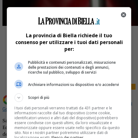
La provincia di Biella richiede il tuo
consenso per utilizzare i tuoi dati personali
per:
Pubblicità e contenuti personalizzati, misurazione
Share
delle prestazioni dei contenuti e degli annunci,
Tweet
ricerche sul pubblico, sviluppo di servizi
Archiviare informazioni su dispositivo e/o accedervi
Scopri di più
Aggiungi La Provincia di Biella come
Fonte preferita su
I tuoi dati personali verranno trattati da 431 partner e le
Google
informazioni raccolte dal tuo dispositivo (come cookie,
identificatori univoci e altri dati del dispositivo) potrebbero
Sabato 17 giugno la Città di Biella ospiterà la XXX^
essere condivise con questi ultimi, da loro visualizzate e
Edizione della Gara Regionale di Primo Soccorso
memorizzate oppure essere usate nello specifico da questo
sito. Noi e i nostri partner potremmo utilizzare dati di
della Croce Rossa Italiana, evento che, dopo le restrizioni
localizzazione esatti.
Elenco dei partner
.