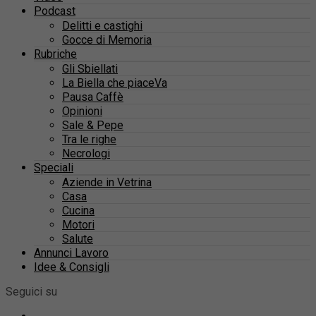
Podcast
Delitti e castighi
Gocce di Memoria
Rubriche
Gli Sbiellati
La Biella che piaceVa
Pausa Caffè
Opinioni
Sale & Pepe
Tra le righe
Necrologi
Speciali
Aziende in Vetrina
Casa
Cucina
Motori
Salute
Annunci Lavoro
Idee & Consigli
Seguici su