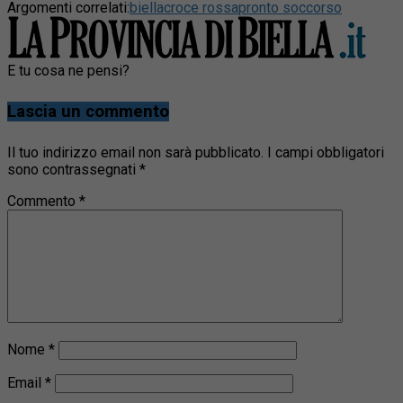
Argomenti correlati:
biella
croce rossa
pronto soccorso
E tu cosa ne pensi?
Lascia un commento
Il tuo indirizzo email non sarà pubblicato.
I campi obbligatori
sono contrassegnati
*
Commento
*
Nome
*
Email
*