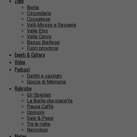
Zone
Biella
Circondario
Cossatese
Valli Mosso e Sessera
Valle Elvo
Valle Cervo
Basso Biellese
Fuori provincia
Eventi & Cultura
Video
Podcast
Delitti e castighi
Gocce di Memoria
Rubriche
Gli Sbiellati
La Biella che piaceVa
Pausa Caffè
Opinioni
Sale & Pepe
Tra le righe
Necrologi
Meteo