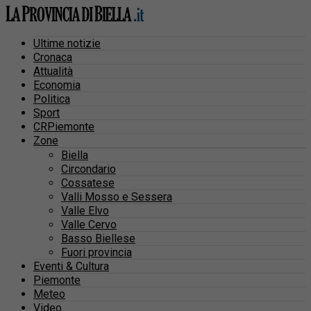
Ultime notizie
Cronaca
Attualità
Economia
Politica
Sport
CRPiemonte
Zone
Biella
Circondario
Cossatese
Valli Mosso e Sessera
Valle Elvo
Valle Cervo
Basso Biellese
Fuori provincia
Eventi & Cultura
Piemonte
Meteo
Video