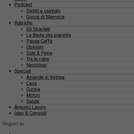
Podcast
Delitti e castighi
Gocce di Memoria
Rubriche
Gli Sbiellati
La Biella che piaceVa
Pausa Caffè
Opinioni
Sale & Pepe
Tra le righe
Necrologi
Speciali
Aziende in Vetrina
Casa
Cucina
Motori
Salute
Annunci Lavoro
Idee & Consigli
Seguici su