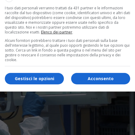
I tuoi dati personali verranno trattati da 431 partner e le informazioni
raccolte dal tuo dispositivo (come cookie, identificatori univoci e altri dati
del dispositivo) potrebbero essere condivise con questi ultimi, da loro
visualizzate e memorizzate oppure essere usate nello specifico da
questo sito. Noi e i nostri partner potremmo utilizzare dati di
localizzazione esatti.
Elenco dei partner
.
Alcuni fornitori potrebbero trattare i tuoi dati personali sulla base
dell'interesse legittimo, al quale puoi opporti gestendo le tue opzioni qui
sotto. Cerca un link in fondo a questa pagina o nel menu del sito per
gestire o revocare il consenso nelle impostazioni della privacy e dei
cookie.
Gestisci le opzioni
Acconsento