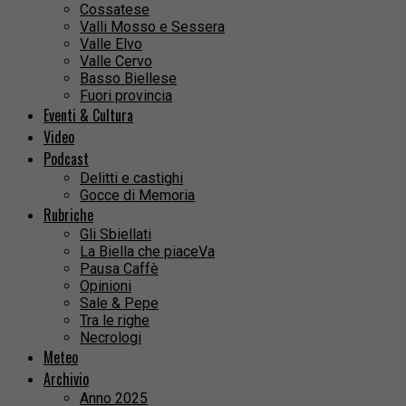
Cossatese
Valli Mosso e Sessera
Valle Elvo
Valle Cervo
Basso Biellese
Fuori provincia
Eventi & Cultura
Video
Podcast
Delitti e castighi
Gocce di Memoria
Rubriche
Gli Sbiellati
La Biella che piaceVa
Pausa Caffè
Opinioni
Sale & Pepe
Tra le righe
Necrologi
Meteo
Archivio
Anno 2025