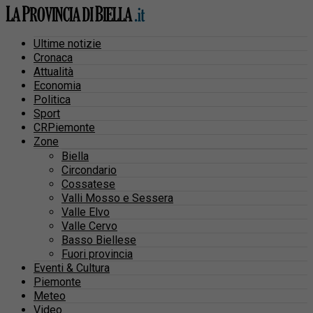
Ultime notizie
Cronaca
Attualità
Economia
Politica
Sport
CRPiemonte
Zone
Biella
Circondario
Cossatese
Valli Mosso e Sessera
Valle Elvo
Valle Cervo
Basso Biellese
Fuori provincia
Eventi & Cultura
Piemonte
Meteo
Video