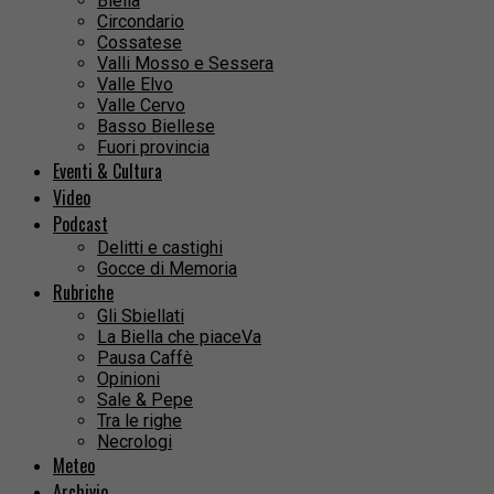
Biella
Circondario
Cossatese
Valli Mosso e Sessera
Valle Elvo
Valle Cervo
Basso Biellese
Fuori provincia
Eventi & Cultura
Video
Podcast
Delitti e castighi
Gocce di Memoria
Rubriche
Gli Sbiellati
La Biella che piaceVa
Pausa Caffè
Opinioni
Sale & Pepe
Tra le righe
Necrologi
Meteo
Archivio