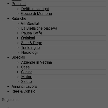
Podcast
Delitti e castighi
Gocce di Memoria
Rubriche
Gli Sbiellati
La Biella che piaceVa
Pausa Caffè
Opinioni
Sale & Pepe
Tra le righe
Necrologi
Speciali
Aziende in Vetrina
Casa
Cucina
Motori
Salute
Annunci Lavoro
Idee & Consigli
Seguici su