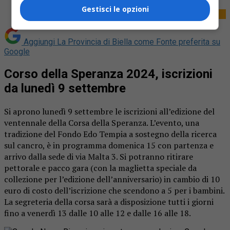
Gestisci le opzioni
Aggiungi La Provincia di Biella come
Fonte preferita su
Google
Corso della Speranza 2024, iscrizioni
da lunedì 9 settembre
Si aprono lunedì 9 settembre le iscrizioni all’edizione del
ventennale della Corsa della Speranza. L’evento, una
tradizione del Fondo Edo Tempia a sostegno della ricerca
sul cancro, è in programma domenica 15 con partenza e
arrivo dalla sede di via Malta 3. Si potranno ritirare
pettorale e pacco gara (con la maglietta speciale da
collezione per l’edizione dell’anniversario) in cambio di 10
euro di costo dell’iscrizione che scendono a 5 per i bambini.
La segreteria della corsa sarà a disposizione tutti i giorni
fino a venerdì 13 dalle 10 alle 12 e dalle 16 alle 18.