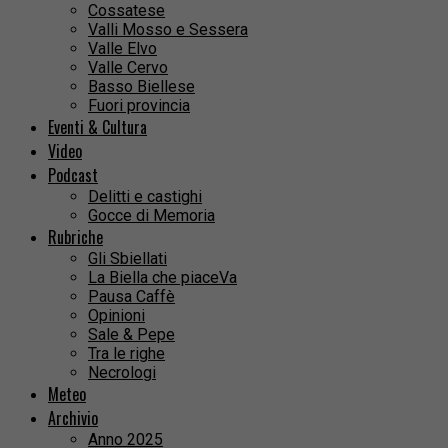
Cossatese
Valli Mosso e Sessera
Valle Elvo
Valle Cervo
Basso Biellese
Fuori provincia
Eventi & Cultura
Video
Podcast
Delitti e castighi
Gocce di Memoria
Rubriche
Gli Sbiellati
La Biella che piaceVa
Pausa Caffè
Opinioni
Sale & Pepe
Tra le righe
Necrologi
Meteo
Archivio
Anno 2025