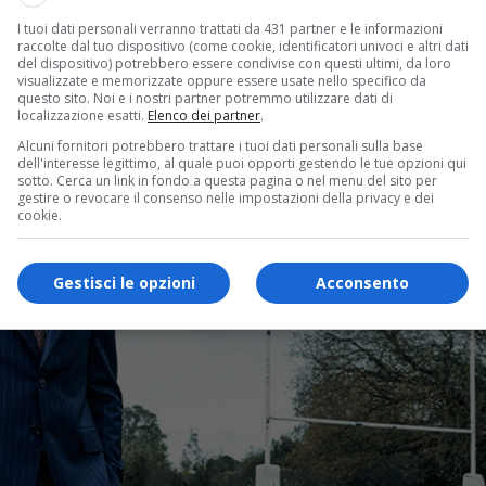
I tuoi dati personali verranno trattati da 431 partner e le informazioni
raccolte dal tuo dispositivo (come cookie, identificatori univoci e altri dati
del dispositivo) potrebbero essere condivise con questi ultimi, da loro
visualizzate e memorizzate oppure essere usate nello specifico da
questo sito. Noi e i nostri partner potremmo utilizzare dati di
localizzazione esatti.
Elenco dei partner
.
Alcuni fornitori potrebbero trattare i tuoi dati personali sulla base
dell'interesse legittimo, al quale puoi opporti gestendo le tue opzioni qui
sotto. Cerca un link in fondo a questa pagina o nel menu del sito per
gestire o revocare il consenso nelle impostazioni della privacy e dei
cookie.
Gestisci le opzioni
Acconsento