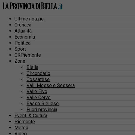
Ultime notizie
Cronaca
Attualità
Economia
Politica
Sport
CRPiemonte
Zone
Biella
Circondario
Cossatese
Valli Mosso e Sessera
Valle Elvo
Valle Cervo
Basso Biellese
Fuori provincia
Eventi & Cultura
Piemonte
Meteo
Video