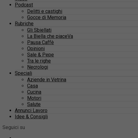
Podcast
Delitti e castighi
Gocce di Memoria
Rubriche
Gli Sbiellati
La Biella che piaceVa
Pausa Caffè
Opinioni
Sale & Pepe
Tra le righe
Necrologi
Speciali
Aziende in Vetrina
Casa
Cucina
Motori
Salute
Annunci Lavoro
Idee & Consigli
Seguici su