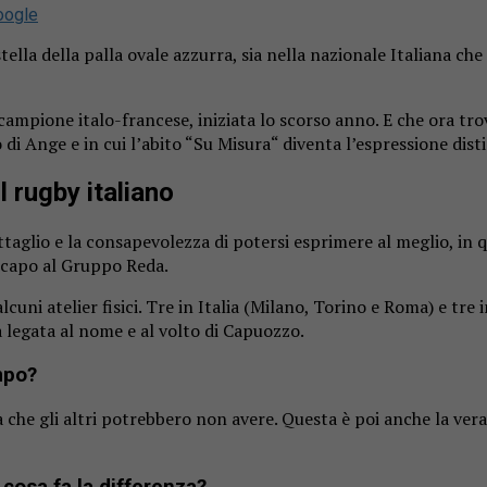
oogle
ella della palla ovale azzurra, sia nella nazionale Italiana che 
e campione italo-francese, iniziata lo scorso anno. E che ora t
Ange e in cui l’abito “Su Misura“ diventa l’espressione distint
 rugby italiano
ettaglio e la consapevolezza di potersi esprimere al meglio, in
 capo al Gruppo Reda.
cuni atelier fisici. Tre in Italia (Milano, Torino e Roma) e tre 
 legata al nome e al volto di Capuozzo.
mpo?
sa che gli altri potrebbero non avere. Questa è poi anche la v
cosa fa la differenza?