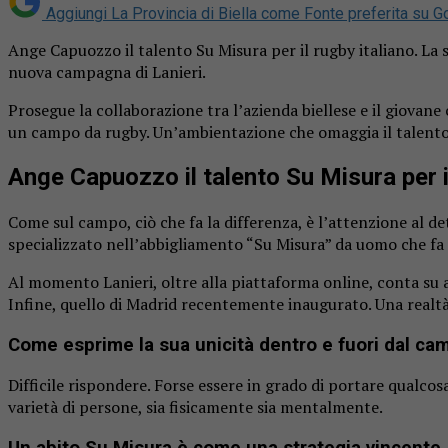
Aggiungi La Provincia di Biella come
Fonte preferita su G
Ange Capuozzo il talento Su Misura per il rugby italiano. La st
nuova campagna di Lanieri.
Prosegue la collaborazione tra l’azienda biellese e il giovan
un campo da rugby. Un’ambientazione che omaggia il talento di 
Ange Capuozzo il talento Su Misura per il
Come sul campo, ciò che fa la differenza, è l’attenzione al d
specializzato nell’abbigliamento “Su Misura” da uomo che fa
Al momento Lanieri, oltre alla piattaforma online, conta su al
Infine, quello di Madrid recentemente inaugurato. Una realtà
Come esprime la sua unicità dentro e fuori dal ca
Difficile rispondere. Forse essere in grado di portare qualco
varietà di persone, sia fisicamente sia mentalmente.
Un abito Su Misura è come una strategia vincente, 