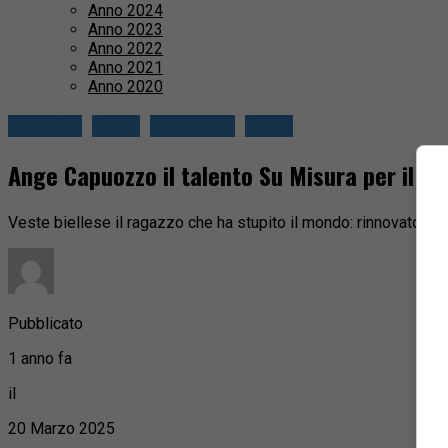
Anno 2024
Anno 2023
Anno 2022
Anno 2021
Anno 2020
Attualità
Biella
Economia
Sport
Ange Capuozzo il talento Su Misura per il ru
Veste biellese il ragazzo che ha stupito il mondo: rinnovato il c
Pubblicato
1 anno fa
il
20 Marzo 2025