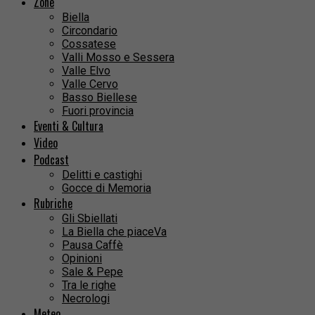
Zone
Biella
Circondario
Cossatese
Valli Mosso e Sessera
Valle Elvo
Valle Cervo
Basso Biellese
Fuori provincia
Eventi & Cultura
Video
Podcast
Delitti e castighi
Gocce di Memoria
Rubriche
Gli Sbiellati
La Biella che piaceVa
Pausa Caffè
Opinioni
Sale & Pepe
Tra le righe
Necrologi
Meteo