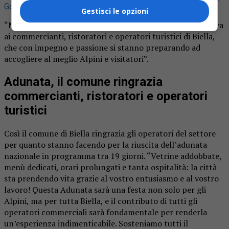
Google
Gestisci le opzioni
“Mentre il grande evento si avvicina, un enorme GRAZIE va
ai commercianti, ristoratori e operatori turistici di Biella,
che con impegno e passione si stanno preparando ad
accogliere al meglio Alpini e visitatori”.
Adunata, il comune ringrazia
commercianti, ristoratori e operatori
turistici
Così il comune di Biella ringrazia gli operatori del settore
per quanto stanno facendo per la riuscita dell’adunata
nazionale in programma tra 19 giorni. “Vetrine addobbate,
menù dedicati, orari prolungati e tanta ospitalità: la città
sta prendendo vita grazie al vostro entusiasmo e al vostro
lavoro! Questa Adunata sarà una festa non solo per gli
Alpini, ma per tutta Biella, e il contributo di tutti gli
operatori commerciali sarà fondamentale per renderla
un’esperienza indimenticabile. Sosteniamo tutti il