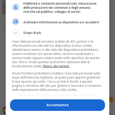
Pubblicità e contenuti personalizzati, misurazione
delle prestazioni dei contenuti e degli annunci,
ricerche sul pubblico, sviluppo di servizi
Archiviare informazioni su dispositivo e/o accedervi
Scopri di più
I tuoi dati personali verranno trattati da 431 partner e le
informazioni raccolte dal tuo dispositivo (come cookie,
identificatori univoci e altri dati del dispositivo) potrebbero
essere condivise con questi ultimi, da loro visualizzate e
memorizzate oppure essere usate nello specifico da questo
sito. Noi e i nostri partner potremmo utilizzare dati di
localizzazione esatti.
Elenco dei partner
.
Alcuni fornitori potrebbero trattare i tuoi dati personali sulla
base dell'interesse legittimo, al quale puoi opporti gestendo
Share
le tue opzioni qui sotto. Cerca un link in fondo a questa
Tweet
pagina o nel menu del sito per gestire o revocare il consenso
nelle impostazioni della privacy e dei cookie.
Acconsento
Aggiungi La Provincia di Biella come
Fonte preferita su