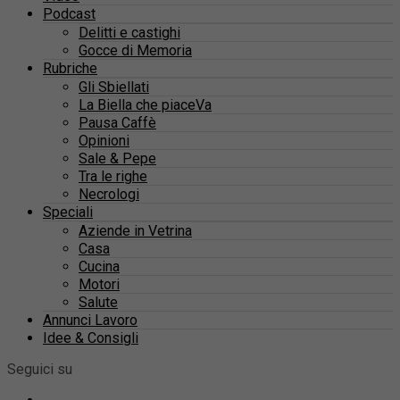
Podcast
Delitti e castighi
Gocce di Memoria
Rubriche
Gli Sbiellati
La Biella che piaceVa
Pausa Caffè
Opinioni
Sale & Pepe
Tra le righe
Necrologi
Speciali
Aziende in Vetrina
Casa
Cucina
Motori
Salute
Annunci Lavoro
Idee & Consigli
Seguici su