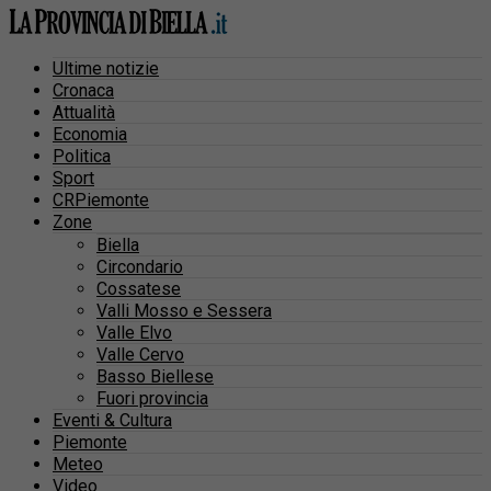
Ultime notizie
Cronaca
Attualità
Economia
Politica
Sport
CRPiemonte
Zone
Biella
Circondario
Cossatese
Valli Mosso e Sessera
Valle Elvo
Valle Cervo
Basso Biellese
Fuori provincia
Eventi & Cultura
Piemonte
Meteo
Video