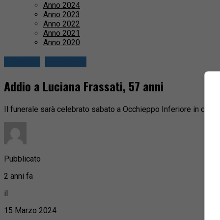
Anno 2024
Anno 2023
Anno 2022
Anno 2021
Anno 2020
Attualità
Valle Elvo
Addio a Luciana Frassati, 57 anni
Il funerale sarà celebrato sabato a Occhieppo Inferiore in chies
Pubblicato
2 anni fa
il
15 Marzo 2024