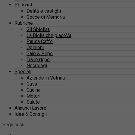
Podcast
Delitti e castighi
Gocce di Memoria
Rubriche
Gli Sbiellati
La Biella che piaceVa
Pausa Caffè
Opinioni
Sale & Pepe
Tra le righe
Necrologi
Speciali
Aziende in Vetrina
Casa
Cucina
Motori
Salute
Annunci Lavoro
Idee & Consigli
Seguici su