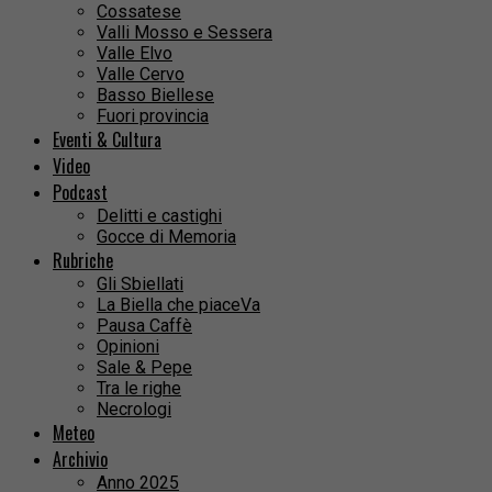
Cossatese
Valli Mosso e Sessera
Valle Elvo
Valle Cervo
Basso Biellese
Fuori provincia
Eventi & Cultura
Video
Podcast
Delitti e castighi
Gocce di Memoria
Rubriche
Gli Sbiellati
La Biella che piaceVa
Pausa Caffè
Opinioni
Sale & Pepe
Tra le righe
Necrologi
Meteo
Archivio
Anno 2025