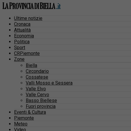
Ultime notizie
Cronaca
Attualità
Economia
Politica
Sport
CRPiemonte
Zone
Biella
Circondario
Cossatese
Valli Mosso e Sessera
Valle Elvo
Valle Cervo
Basso Biellese
Fuori provincia
Eventi & Cultura
Piemonte
Meteo
Video