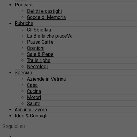
Podcast
Delitti e castighi
Gocce di Memoria
Rubriche
Gli Sbiellati
La Biella che piaceVa
Pausa Caffè
Opinioni
Sale & Pepe
Tra le righe
Necrologi
Speciali
Aziende in Vetrina
Casa
Cucina
Motori
Salute
Annunci Lavoro
Idee & Consigli
Seguici su