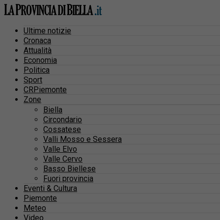
Ultime notizie
Cronaca
Attualità
Economia
Politica
Sport
CRPiemonte
Zone
Biella
Circondario
Cossatese
Valli Mosso e Sessera
Valle Elvo
Valle Cervo
Basso Biellese
Fuori provincia
Eventi & Cultura
Piemonte
Meteo
Video