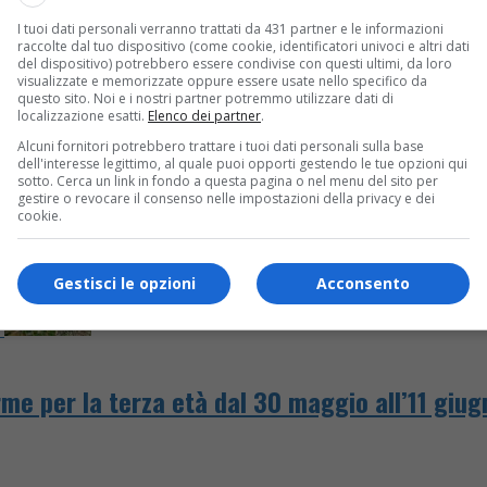
I tuoi dati personali verranno trattati da 431 partner e le informazioni
unodepresse
raccolte dal tuo dispositivo (come cookie, identificatori univoci e altri dati
del dispositivo) potrebbero essere condivise con questi ultimi, da loro
visualizzate e memorizzate oppure essere usate nello specifico da
questo sito. Noi e i nostri partner potremmo utilizzare dati di
localizzazione esatti.
Elenco dei partner
.
Alcuni fornitori potrebbero trattare i tuoi dati personali sulla base
dell'interesse legittimo, al quale puoi opporti gestendo le tue opzioni qui
sotto. Cerca un link in fondo a questa pagina o nel menu del sito per
gestire o revocare il consenso nelle impostazioni della privacy e dei
cookie.
Gestisci le opzioni
Acconsento
me per la terza età dal 30 maggio all’11 giug