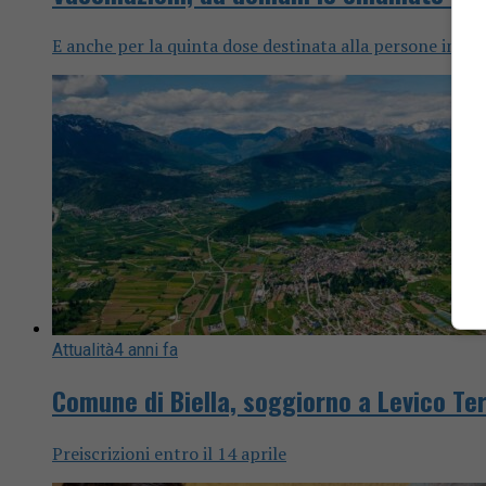
E anche per la quinta dose destinata alla persone imm
Attualità
4 anni fa
Comune di Biella, soggiorno a Levico Ter
Preiscrizioni entro il 14 aprile