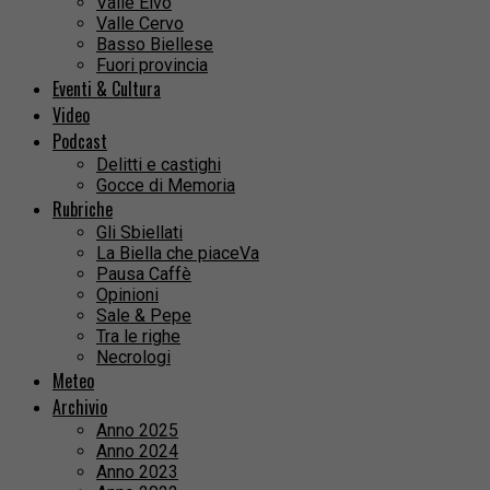
Valle Elvo
Valle Cervo
Basso Biellese
Fuori provincia
Eventi & Cultura
Video
Podcast
Delitti e castighi
Gocce di Memoria
Rubriche
Gli Sbiellati
La Biella che piaceVa
Pausa Caffè
Opinioni
Sale & Pepe
Tra le righe
Necrologi
Meteo
Archivio
Anno 2025
Anno 2024
Anno 2023