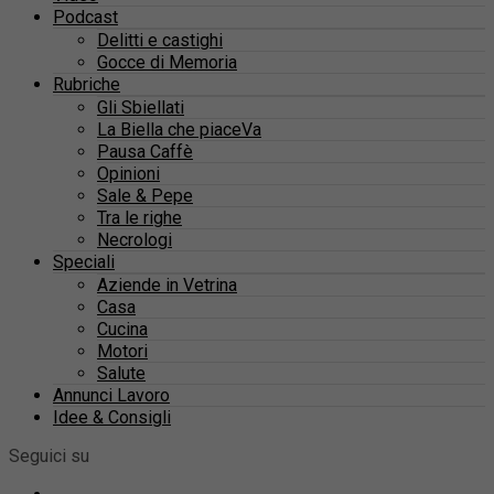
Podcast
Delitti e castighi
Gocce di Memoria
Rubriche
Gli Sbiellati
La Biella che piaceVa
Pausa Caffè
Opinioni
Sale & Pepe
Tra le righe
Necrologi
Speciali
Aziende in Vetrina
Casa
Cucina
Motori
Salute
Annunci Lavoro
Idee & Consigli
Seguici su