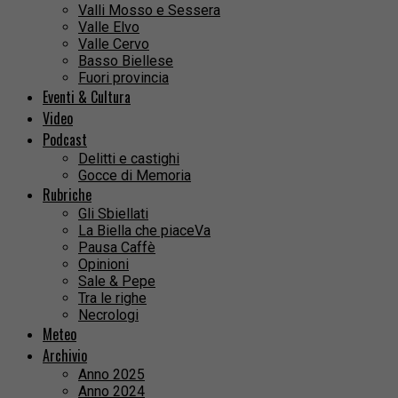
Valli Mosso e Sessera
Valle Elvo
Valle Cervo
Basso Biellese
Fuori provincia
Eventi & Cultura
Video
Podcast
Delitti e castighi
Gocce di Memoria
Rubriche
Gli Sbiellati
La Biella che piaceVa
Pausa Caffè
Opinioni
Sale & Pepe
Tra le righe
Necrologi
Meteo
Archivio
Anno 2025
Anno 2024