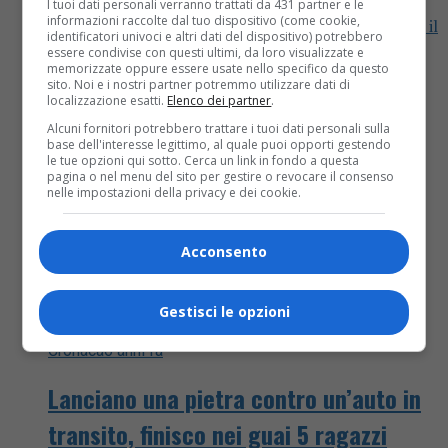
BIELLA – Questa sarà una settimana molto
I tuoi dati personali verranno trattati da 431 partner e le
informazioni raccolte dal tuo dispositivo (come cookie,
importante per la campagna di vaccinazione contro il
identificatori univoci e altri dati del dispositivo) potrebbero
Covid-19 nel Biellese, perché vedrà interessate tre
essere condivise con questi ultimi, da loro visualizzate e
distinte categorie: Forze dell’Ordine,...
memorizzate oppure essere usate nello specifico da questo
sito. Noi e i nostri partner potremmo utilizzare dati di
localizzazione esatti.
Elenco dei partner
.
Alcuni fornitori potrebbero trattare i tuoi dati personali sulla
base dell'interesse legittimo, al quale puoi opporti gestendo
le tue opzioni qui sotto. Cerca un link in fondo a questa
pagina o nel menu del sito per gestire o revocare il consenso
nelle impostazioni della privacy e dei cookie.
Acconsento
Gestisci le opzioni
Cronaca
6 anni fa
Lanciano una pietra contro un’auto in
transito, finisco nei guai 5 ragazzi