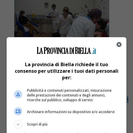
La provincia di Biella richiede il tuo
consenso per utilizzare i tuoi dati personali
per:
Attualità
5 anni fa
Pubblicità e contenuti personalizzati, misurazione
delle prestazioni dei contenuti e degli annunci,
Settimana decisiva per la campagna di
ricerche sul pubblico, sviluppo di servizi
vaccinazione contro il Covid-19 nel
Archiviare informazioni su dispositivo e/o accedervi
Biellese
Scopri di più