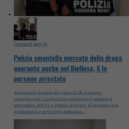
Cronaca
5 anni fa
Polizia smantella mercato della droga
operante anche nel Biellese, 6 le
persone arrestate
Arrestati 6 uomini per spaccio di sostanze
stupefacenti. L’attività investigativa è iniziata a
settembre 2019 La Polizia di Stato, al termine una
prolungata e articolata indagine...