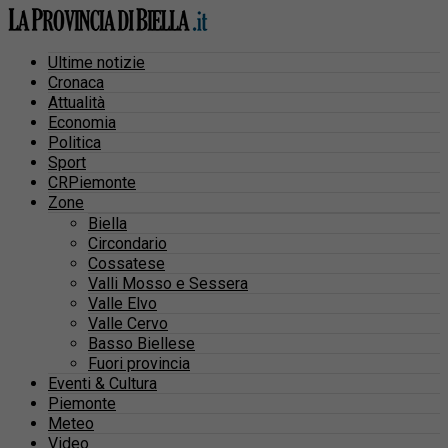
Ultime notizie
Cronaca
Attualità
Economia
Politica
Sport
CRPiemonte
Zone
Biella
Circondario
Cossatese
Valli Mosso e Sessera
Valle Elvo
Valle Cervo
Basso Biellese
Fuori provincia
Eventi & Cultura
Piemonte
Meteo
Video