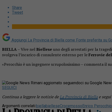
Share
Tweet
Aggiungi La Provincia di Biella come
Fonte preferita su G
BIELLA
– Vive nel
Biellese
uno degli arrestati per la tragedi
svolgeva l’incarico di consulente esterno per le
Ferrovie de
«Perocchio è un ingegnere scrupolosissimo – commenta il suo le
Rimani aggiornato seguendoci su Google New
SEGUICI
Continua a leggere le notizie de
La Provincia di Biella
e segui
Argomenti correlati:
biella
biellese
Crocemosso
Enrico Perocchio