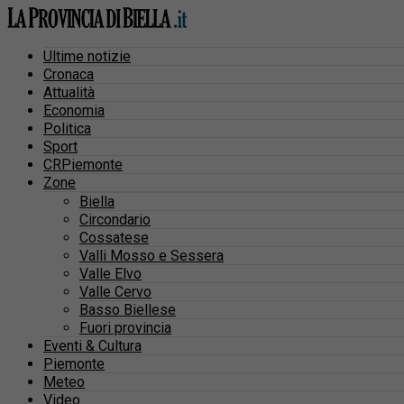
Ultime notizie
Cronaca
Attualità
Economia
Politica
Sport
CRPiemonte
Zone
Biella
Circondario
Cossatese
Valli Mosso e Sessera
Valle Elvo
Valle Cervo
Basso Biellese
Fuori provincia
Eventi & Cultura
Piemonte
Meteo
Video