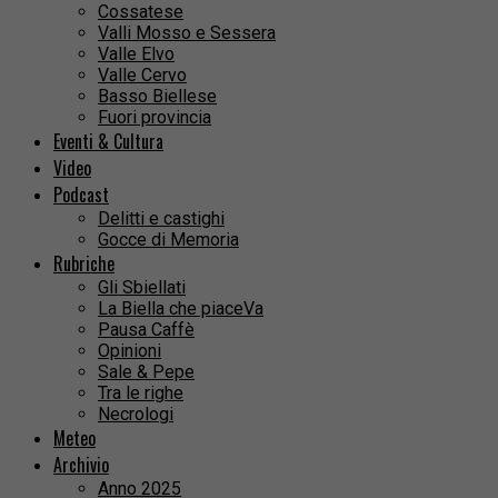
Cossatese
Valli Mosso e Sessera
Valle Elvo
Valle Cervo
Basso Biellese
Fuori provincia
Eventi & Cultura
Video
Podcast
Delitti e castighi
Gocce di Memoria
Rubriche
Gli Sbiellati
La Biella che piaceVa
Pausa Caffè
Opinioni
Sale & Pepe
Tra le righe
Necrologi
Meteo
Archivio
Anno 2025