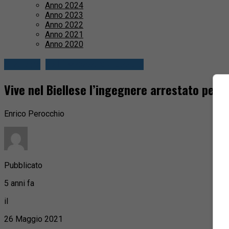
Anno 2024
Anno 2023
Anno 2022
Anno 2021
Anno 2020
Cronaca
Valli Mosso e Sessera
Vive nel Biellese l’ingegnere arrestato per 
Enrico Perocchio
Pubblicato
5 anni fa
il
26 Maggio 2021