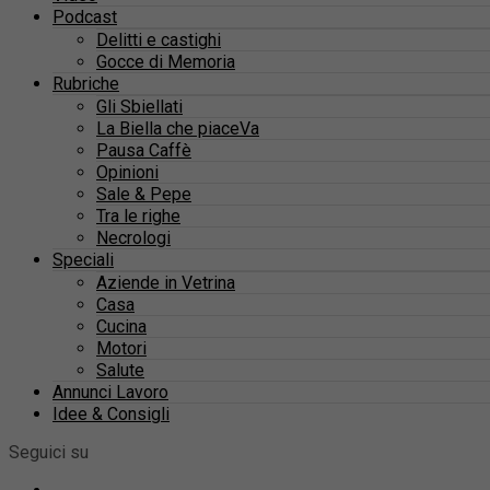
Podcast
Delitti e castighi
Gocce di Memoria
Rubriche
Gli Sbiellati
La Biella che piaceVa
Pausa Caffè
Opinioni
Sale & Pepe
Tra le righe
Necrologi
Speciali
Aziende in Vetrina
Casa
Cucina
Motori
Salute
Annunci Lavoro
Idee & Consigli
Seguici su