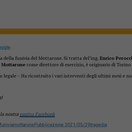
oogle
a della funivia del Mottarone. Si tratta del’ing.
Enrico Perocc
l Mottarone
come direttore di esercizio, è originario di Torino 
gale – Ha ricostruito i vari interventi degli ultimi mesi e non
s!
 la nostra
pagina Facebook
funivia
mottarone
Pubblicazione 2021/05/29
tragedia