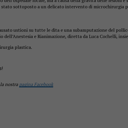
 dell’ospedale locale, ma a causa della gravità delle lesioni è
 è stato sottoposto a un delicato intervento di microchirurgia 
ausato ustioni su tutte le dita e una subamputazione del pollic
o dell’Anestesia e Rianimazione, diretta da Luca Cochelli, insi
irurgia plastica.
s!
 la nostra
pagina Facebook