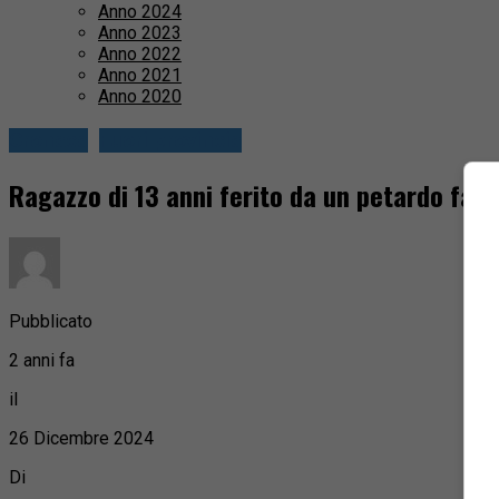
Anno 2024
Anno 2023
Anno 2022
Anno 2021
Anno 2020
Cronaca
Fuori provincia
Ragazzo di 13 anni ferito da un petardo fatt
Pubblicato
2 anni fa
il
26 Dicembre 2024
Di