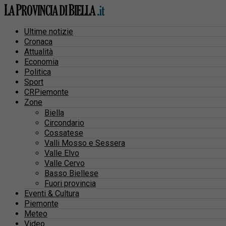
Ultime notizie
Cronaca
Attualità
Economia
Politica
Sport
CRPiemonte
Zone
Biella
Circondario
Cossatese
Valli Mosso e Sessera
Valle Elvo
Valle Cervo
Basso Biellese
Fuori provincia
Eventi & Cultura
Piemonte
Meteo
Video