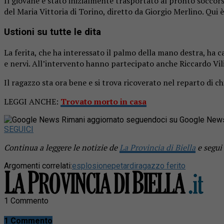
Il giovane è stato inizialmente trasportato al pronto soccorso
del Maria Vittoria di Torino, diretto da Giorgio Merlino. Qui
Ustioni su tutte le dita
La ferita, che ha interessato il palmo della mano destra, ha c
e nervi. All’intervento hanno partecipato anche Riccardo Vili
Il ragazzo sta ora bene e si trova ricoverato nel reparto di ch
LEGGI ANCHE:
Trovato morto in casa
Rimani aggiornato seguendoci su Google New
SEGUICI
Continua a leggere le notizie de
La Provincia di Biella
e segui
Argomenti correlati:
esplosione
petardi
ragazzo ferito
1 Commento
1 Commento