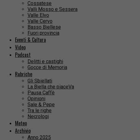
Cossatese
Valli Mosso e Sessera
Valle Elvo
Valle Cervo
Basso Biellese
Fuori provincia
Eventi & Cultura
Video
Podcast
Delitti e castighi
Gocce di Memoria
Rubriche
Gli Sbiellati
La Biella che piaceVa
Pausa Caffè
Opinioni
Sale & Pepe
Tra le righe
Necrologi
Meteo
Archivio
Anno 2025