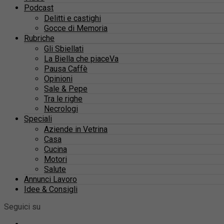
Podcast
Delitti e castighi
Gocce di Memoria
Rubriche
Gli Sbiellati
La Biella che piaceVa
Pausa Caffè
Opinioni
Sale & Pepe
Tra le righe
Necrologi
Speciali
Aziende in Vetrina
Casa
Cucina
Motori
Salute
Annunci Lavoro
Idee & Consigli
Seguici su