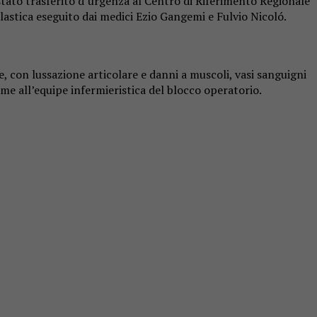
 stato trasferito d’urgenza al Centro di Riferimento Regionale
plastica eseguito dai medici Ezio Gangemi e Fulvio Nicoló.
e, con lussazione articolare e danni a muscoli, vasi sanguigni
eme all’equipe infermieristica del blocco operatorio.