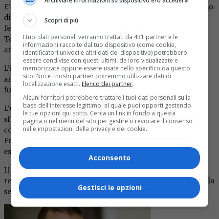
Archiviare informazioni su dispositivo e/o accedervi
E’ stato discusso ieri davanti alla Corte di Cassazione il caso
di Stefano Leo, il giovane commesso biellese che nel
Scopri di più
febbraio del 2019 fu ucciso con una coltellata alla gola, a
I tuoi dati personali verranno trattati da 431 partner e le
Torino, mentre percorreva un vialetto sul lungo Po per
informazioni raccolte dal tuo dispositivo (come cookie,
andare al lavoro.
identificatori univoci e altri dati del dispositivo) potrebbero
essere condivise con questi ultimi, da loro visualizzate e
L’imputato è Said Mechaquat, condannato in appello a 30
memorizzate oppure essere usate nello specifico da questo
sito. Noi e i nostri partner potremmo utilizzare dati di
anni di carcere per omicidio premeditato e aggravato dai
localizzazione esatti.
Elenco dei partner
.
futili motivi.
Alcuni fornitori potrebbero trattare i tuoi dati personali sulla
base dell'interesse legittimo, al quale puoi opporti gestendo
L’uomo, dopo essersi costituito spiegò di avere agito per
le tue opzioni qui sotto. Cerca un link in fondo a questa
sfogare una situazione di disagio personale e che non
pagina o nel menu del sito per gestire o revocare il consenso
conosceva la vittima. Il suo difensore, l’avvocato Basilio
nelle impostazioni della privacy e dei cookie.
Foti, ha sostenuto, fra l’altro, che l’aggressione non può
essere considerata come premeditata.
Acconsento
Il procuratore generale Silvia Salvadori ha chiesto di
respingere il ricorso della difesa e, quindi, la conferma della
Gestisci le opzioni
sentenza. (ANSA).