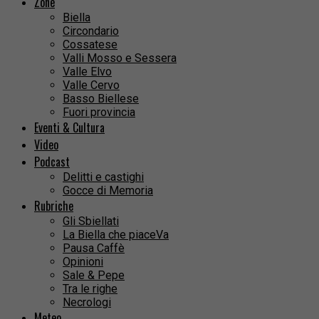
Zone
Biella
Circondario
Cossatese
Valli Mosso e Sessera
Valle Elvo
Valle Cervo
Basso Biellese
Fuori provincia
Eventi & Cultura
Video
Podcast
Delitti e castighi
Gocce di Memoria
Rubriche
Gli Sbiellati
La Biella che piaceVa
Pausa Caffè
Opinioni
Sale & Pepe
Tra le righe
Necrologi
Meteo