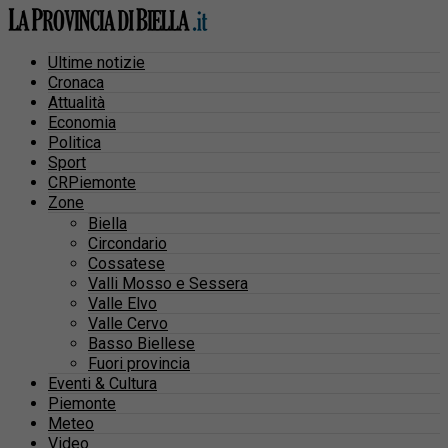
Ultime notizie
Cronaca
Attualità
Economia
Politica
Sport
CRPiemonte
Zone
Biella
Circondario
Cossatese
Valli Mosso e Sessera
Valle Elvo
Valle Cervo
Basso Biellese
Fuori provincia
Eventi & Cultura
Piemonte
Meteo
Video