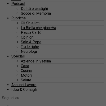
Podcast
Delitti e castighi
Gocce di Memoria
Rubriche
Gli Sbiellati
La Biella che piaceVa
Pausa Caffè
Opinioni
Sale & Pepe
Tra le righe
Necrologi
Speciali
Aziende in Vetrina
Casa
Cucina
Motori
Salute
Annunci Lavoro
Idee & Consigli
Seguici su