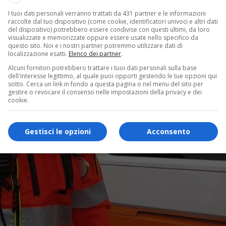
I tuoi dati personali verranno trattati da 431 partner e le informazioni
raccolte dal tuo dispositivo (come cookie, identificatori univoci e altri dati
del dispositivo) potrebbero essere condivise con questi ultimi, da loro
visualizzate e memorizzate oppure essere usate nello specifico da
questo sito. Noi e i nostri partner potremmo utilizzare dati di
localizzazione esatti.
Elenco dei partner
.
Alcuni fornitori potrebbero trattare i tuoi dati personali sulla base
dell'interesse legittimo, al quale puoi opporti gestendo le tue opzioni qui
sotto. Cerca un link in fondo a questa pagina o nel menu del sito per
gestire o revocare il consenso nelle impostazioni della privacy e dei
cookie.
Gestisci le opzioni
Acconsento