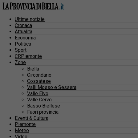
Ultime notizie
Cronaca
Attualità
Economia
Politica
Sport
CRPiemonte
Zone
Biella
Circondario
Cossatese
Valli Mosso e Sessera
Valle Elvo
Valle Cervo
Basso Biellese
Fuori provincia
Eventi & Cultura
Piemonte
Meteo
Video