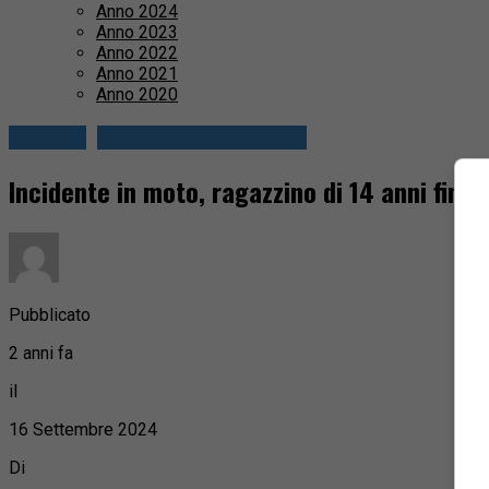
Anno 2024
Anno 2023
Anno 2022
Anno 2021
Anno 2020
Cronaca
Valli Mosso e Sessera
Incidente in moto, ragazzino di 14 anni finis
Pubblicato
2 anni fa
il
16 Settembre 2024
Di