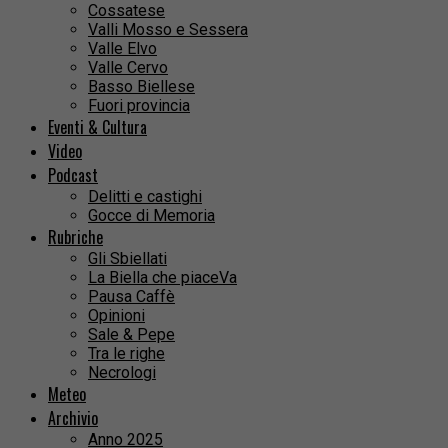
Cossatese
Valli Mosso e Sessera
Valle Elvo
Valle Cervo
Basso Biellese
Fuori provincia
Eventi & Cultura
Video
Podcast
Delitti e castighi
Gocce di Memoria
Rubriche
Gli Sbiellati
La Biella che piaceVa
Pausa Caffè
Opinioni
Sale & Pepe
Tra le righe
Necrologi
Meteo
Archivio
Anno 2025