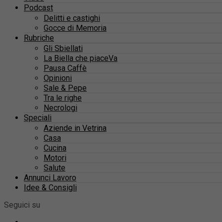
Podcast
Delitti e castighi
Gocce di Memoria
Rubriche
Gli Sbiellati
La Biella che piaceVa
Pausa Caffè
Opinioni
Sale & Pepe
Tra le righe
Necrologi
Speciali
Aziende in Vetrina
Casa
Cucina
Motori
Salute
Annunci Lavoro
Idee & Consigli
Seguici su