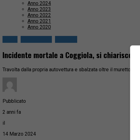
Anno 2024
Anno 2023
Anno 2022
Anno 2021
Anno 2020
Biella
Circondario
Cronaca
Incidente mortale a Coggiola, si chiariscono
Travolta dalla propria autovettura e sbalzata oltre il muretto di
Pubblicato
2 anni fa
il
14 Marzo 2024