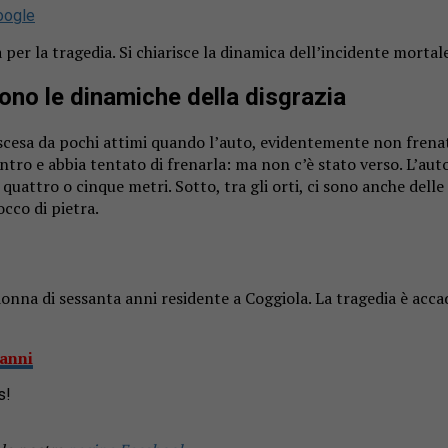
oogle
per la tragedia. Si chiarisce la dinamica dell’incidente mortal
cono le dinamiche della disgrazia
 scesa da pochi attimi quando l’auto, evidentemente non frenat
tro e abbia tentato di frenarla: ma non c’è stato verso. L’auto 
i quattro o cinque metri. Sotto, tra gli orti, ci sono anche dell
cco di pietra.
nna di sessanta anni residente a Coggiola. La tragedia è accadut
’anni
s!