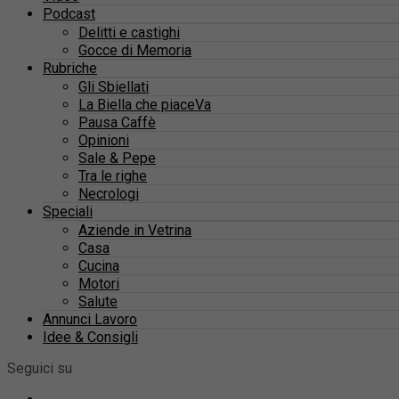
Podcast
Delitti e castighi
Gocce di Memoria
Rubriche
Gli Sbiellati
La Biella che piaceVa
Pausa Caffè
Opinioni
Sale & Pepe
Tra le righe
Necrologi
Speciali
Aziende in Vetrina
Casa
Cucina
Motori
Salute
Annunci Lavoro
Idee & Consigli
Seguici su