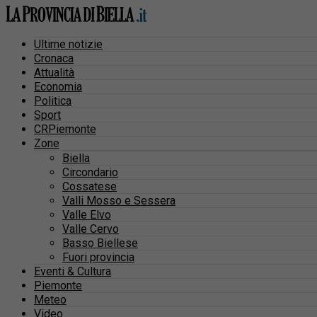
Ultime notizie
Cronaca
Attualità
Economia
Politica
Sport
CRPiemonte
Zone
Biella
Circondario
Cossatese
Valli Mosso e Sessera
Valle Elvo
Valle Cervo
Basso Biellese
Fuori provincia
Eventi & Cultura
Piemonte
Meteo
Video