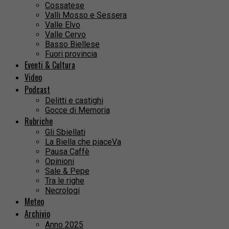
Cossatese
Valli Mosso e Sessera
Valle Elvo
Valle Cervo
Basso Biellese
Fuori provincia
Eventi & Cultura
Video
Podcast
Delitti e castighi
Gocce di Memoria
Rubriche
Gli Sbiellati
La Biella che piaceVa
Pausa Caffè
Opinioni
Sale & Pepe
Tra le righe
Necrologi
Meteo
Archivio
Anno 2025