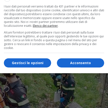
I tuoi dati personali verranno trattati da 431 partner e le informazioni
raccolte dal tuo dispositivo (come cookie, identificatori univoci e altri dati
del dispositivo) potrebbero essere condivise con questi ultimi, da loro
visualizzate e memorizzate oppure essere usate nello specifico da
questo sito. Noi e i nostri partner potremmo utilizzare dati di
localizzazione esatti.
Elenco dei partner
.
Alcuni fornitori potrebbero trattare i tuoi dati personali sulla base
dell'interesse legittimo, al quale puoi opporti gestendo le tue opzioni qui
sotto. Cerca un link in fondo a questa pagina o nel menu del sito per
gestire o revocare il consenso nelle impostazioni della privacy e dei
cookie.
Gestisci le opzioni
Acconsento