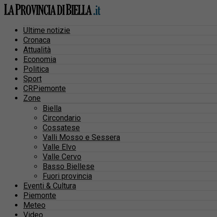
Ultime notizie
Cronaca
Attualità
Economia
Politica
Sport
CRPiemonte
Zone
Biella
Circondario
Cossatese
Valli Mosso e Sessera
Valle Elvo
Valle Cervo
Basso Biellese
Fuori provincia
Eventi & Cultura
Piemonte
Meteo
Video