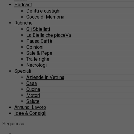
Podcast
Delitti e castighi
Gocce di Memoria
Rubriche
Gli Sbiellati
La Biella che piaceVa
Pausa Caffè
Opinioni
Sale & Pepe
Tra le righe
Necrologi
Speciali
Aziende in Vetrina
Casa
Cucina
Motori
Salute
Annunci Lavoro
Idee & Consigli
Seguici su