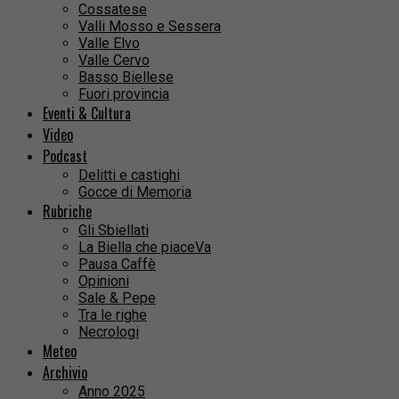
Cossatese
Valli Mosso e Sessera
Valle Elvo
Valle Cervo
Basso Biellese
Fuori provincia
Eventi & Cultura
Video
Podcast
Delitti e castighi
Gocce di Memoria
Rubriche
Gli Sbiellati
La Biella che piaceVa
Pausa Caffè
Opinioni
Sale & Pepe
Tra le righe
Necrologi
Meteo
Archivio
Anno 2025