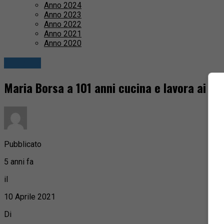
Anno 2024
Anno 2023
Anno 2022
Anno 2021
Anno 2020
Attualità
Maria Borsa a 101 anni cucina e lavora ai fer
Pubblicato
5 anni fa
il
10 Aprile 2021
Di