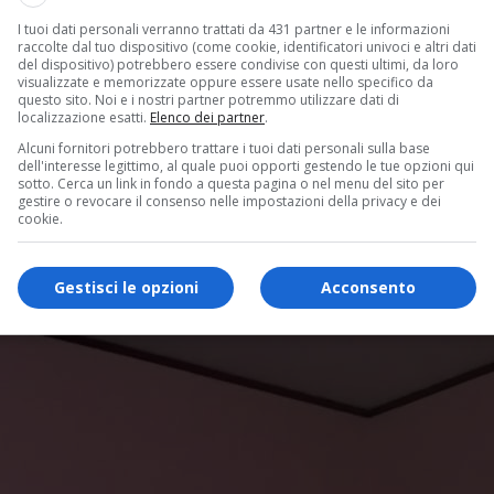
I tuoi dati personali verranno trattati da 431 partner e le informazioni
raccolte dal tuo dispositivo (come cookie, identificatori univoci e altri dati
del dispositivo) potrebbero essere condivise con questi ultimi, da loro
visualizzate e memorizzate oppure essere usate nello specifico da
questo sito. Noi e i nostri partner potremmo utilizzare dati di
localizzazione esatti.
Elenco dei partner
.
Alcuni fornitori potrebbero trattare i tuoi dati personali sulla base
dell'interesse legittimo, al quale puoi opporti gestendo le tue opzioni qui
sotto. Cerca un link in fondo a questa pagina o nel menu del sito per
gestire o revocare il consenso nelle impostazioni della privacy e dei
cookie.
Gestisci le opzioni
Acconsento