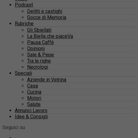
Podcast
Delitti e castighi
Gocce di Memoria
Rubriche
Gli Sbiellati
La Biella che piaceVa
Pausa Caffè
Opinioni
Sale & Pepe
Tra le righe
Necrologi
Speciali
Aziende in Vetrina
Casa
Cucina
Motori
Salute
Annunci Lavoro
Idee & Consigli
Seguici su