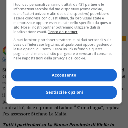
I tuoi dati personali verranno trattati da 431 partner e le
informazioni raccolte dal tuo dispositivo (come cookie,
identificatori univoci e altri dati del dispositivo) potrebbero
Share
essere condivise con questi ultimi, da loro visualizzate e
Tweet
memorizzate oppure essere usate nello specifico da questo
sito. Noi e i nostri partner potremmo utilizzare dati di
localizzazione esatti.
Elenco dei partner
.
Alcuni fornitori potrebbero trattare i tuoi dati personali sulla
base dell'interesse legittimo, al quale puoi opporti gestendo
le tue opzioni qui sotto. Cerca un link in fondo a questa
pagina o nel menu del sito per gestire o revocare il consenso
Aggiungi La Provincia di Biella come
Fonte preferita su
nelle impostazioni della privacy e dei cookie.
Google
Situazione davvero paradossale a Biella. I commercianti del
Acconsento
centro città hanno presentato al sindaco una petizione che
equivale a un grido d’aiuto, visto il grave momento di crisi.
E per tutta risposta l’amministrazione comunale aumenta
Gestisci le opzioni
il costo dei parcheggi a pagamento, che per le soste brevi
passa da 50 a 60 centesimi (+20%). “Scelta obbligata dal
contratto”, dice il primo cittadino. “E’ una bugia”, replica
l’ex assessore Stefano La Malfa.
Tutti i particolari su La Nuova Provincia di Biella in