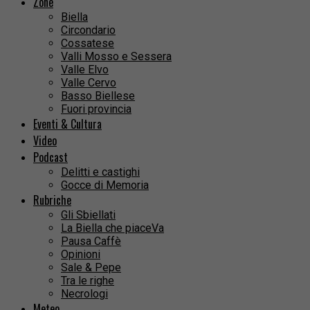
Zone
Biella
Circondario
Cossatese
Valli Mosso e Sessera
Valle Elvo
Valle Cervo
Basso Biellese
Fuori provincia
Eventi & Cultura
Video
Podcast
Delitti e castighi
Gocce di Memoria
Rubriche
Gli Sbiellati
La Biella che piaceVa
Pausa Caffè
Opinioni
Sale & Pepe
Tra le righe
Necrologi
Meteo