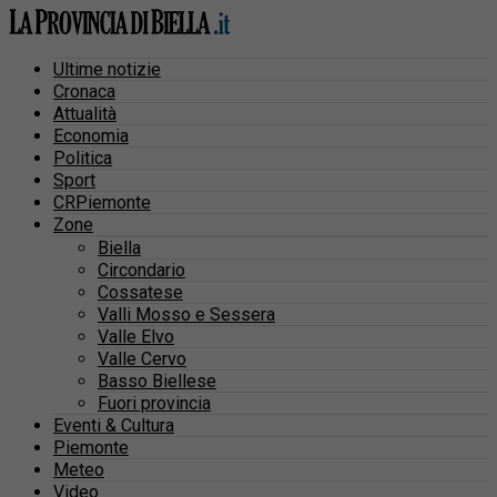
Ultime notizie
Cronaca
Attualità
Economia
Politica
Sport
CRPiemonte
Zone
Biella
Circondario
Cossatese
Valli Mosso e Sessera
Valle Elvo
Valle Cervo
Basso Biellese
Fuori provincia
Eventi & Cultura
Piemonte
Meteo
Video