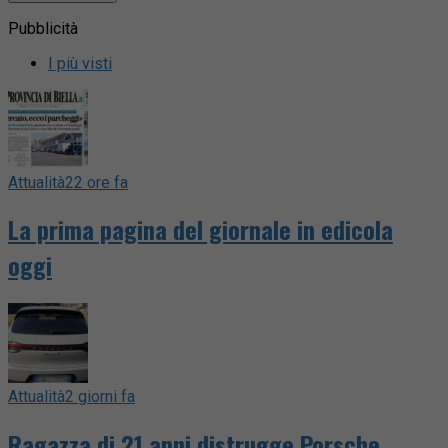
Pubblicità
I più visti
Attualità
22 ore fa
La prima pagina del giornale in edicola
oggi
Attualità
2 giorni fa
Ragazza di 21 anni distrugge Porsche