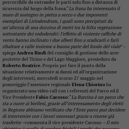
percorribile da entrambe le parti solo fino a distanza di
sicurezza dal luogo della frana.“
La frana ha interessato il
muro di sostegno in pietra a secco e due imponenti
esemplari di Liriodendrum, i quali sono precipitati da
un’altezza di una dozzina di metri tra la folta vegetazione
sottostante dei rododendri: l’effetto di violente raffiche di
vento hanno inclinato i due alberi fino a sradicarli e farli
ribaltare a valle insieme a buona parte del fondo del viale
” –
spiega
Andrea Bindi
del consiglio di gestione delle aree
protette del Ticino e del Lago Maggiore, presieduto da
Roberto Beatrice
. Proprio per fare il punto della
situazione relativamente ai danni ed all’organizzazione
degli interventi, mercoledì scorso 27 maggio nel
pomeriggio l’assessore regionale
Elena Chiorino
ha
organizzato una video call con i referenti del Parco ed il
Vice Presidente
Fabio Carosso
:“
La Burcina è un parco che
sta a cuore ai biellesi, grazie all’interessamento degli eletti
in Regione
abbiamo verificato che l’Ente parco può decidere
di intervenire con i lavori necessari grazie a risorse già
trasferite –
commenta il vice presidente Carosso
– Il mio
obiettivo è quello di rendere friubili i parchi che possono