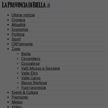
Ultime notizie
Cronaca
Attualità
Economia
Politica
Sport
CRPiemonte
Zone
Biella
Circondario
Cossatese
Valli Mosso e Sessera
Valle Elvo
Valle Cervo
Basso Biellese
Fuori provincia
Eventi & Cultura
Piemonte
Meteo
Video