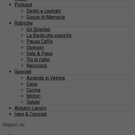
Podcast
Delitti e castighi
Gocce di Memoria
Rubriche
Gli Sbiellati
La Biella che piaceVa
Pausa Caffè
Opinioni
Sale & Pepe
Tra le righe
Necrologi
Speciali
Aziende in Vetrina
Casa
Cucina
Motori
Salute
Annunci Lavoro
Idee & Consigli
Seguici su