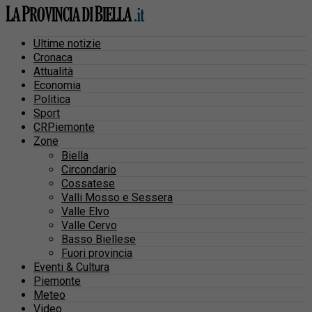
Ultime notizie
Cronaca
Attualità
Economia
Politica
Sport
CRPiemonte
Zone
Biella
Circondario
Cossatese
Valli Mosso e Sessera
Valle Elvo
Valle Cervo
Basso Biellese
Fuori provincia
Eventi & Cultura
Piemonte
Meteo
Video