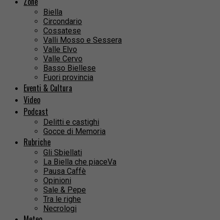
Zone
Biella
Circondario
Cossatese
Valli Mosso e Sessera
Valle Elvo
Valle Cervo
Basso Biellese
Fuori provincia
Eventi & Cultura
Video
Podcast
Delitti e castighi
Gocce di Memoria
Rubriche
Gli Sbiellati
La Biella che piaceVa
Pausa Caffè
Opinioni
Sale & Pepe
Tra le righe
Necrologi
Meteo