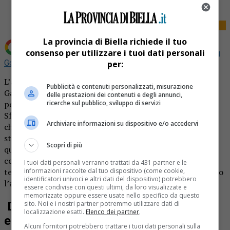
La provincia di Biella richiede il tuo
consenso per utilizzare i tuoi dati personali
Aggiungi La Provincia di Biella come
Fonte preferita su
Google
per:
L’assessore ai Trasporti della Regione Piemonte, Marco
Pubblicità e contenuti personalizzati, misurazione
Gabusi, dopo l’incontro diventato abituale del lunedì
delle prestazioni dei contenuti e degli annunci,
ricerche sul pubblico, sviluppo di servizi
pomeriggio con i comitati dei pendolari delle linee Sfm4 e
Sfm7, ha preso atto dell’impegno delle aziende coinvolte,
Archiviare informazioni su dispositivo e/o accedervi
che nell’ultimo mese hanno messo in campo interventi
straordinari ma altrettanto dei disagi che continuano
Scopri di più
quotidianamente. «Ho ricevuto la disponibilità ad un
confronto urgente con i vertici di Trenitalia e Rfi che si
I tuoi dati personali verranno trattati da 431 partner e le
informazioni raccolte dal tuo dispositivo (come cookie,
terrà mercoledì in tarda mattinata a Torino», ha affermato
identificatori univoci e altri dati del dispositivo) potrebbero
l’assessore Gabusi.
essere condivise con questi ultimi, da loro visualizzate e
memorizzate oppure essere usate nello specifico da questo
sito. Noi e i nostri partner potremmo utilizzare dati di
Disagi ferroviari: incontro tra comitati
localizzazione esatti.
Elenco dei partner
.
e vertici di Rfi e Trenitalia
Alcuni fornitori potrebbero trattare i tuoi dati personali sulla