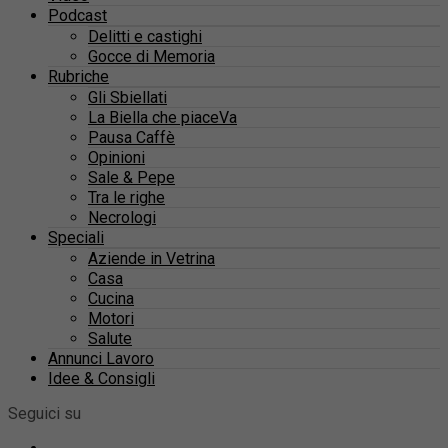
Podcast
Delitti e castighi
Gocce di Memoria
Rubriche
Gli Sbiellati
La Biella che piaceVa
Pausa Caffè
Opinioni
Sale & Pepe
Tra le righe
Necrologi
Speciali
Aziende in Vetrina
Casa
Cucina
Motori
Salute
Annunci Lavoro
Idee & Consigli
Seguici su