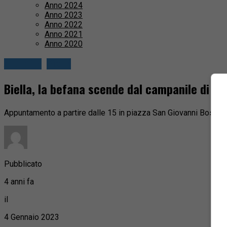
Anno 2024
Anno 2023
Anno 2022
Anno 2021
Anno 2020
Attualità
Biella
Biella, la befana scende dal campanile di S
Appuntamento a partire dalle 15 in piazza San Giovanni Bosco
Pubblicato
4 anni fa
il
4 Gennaio 2023