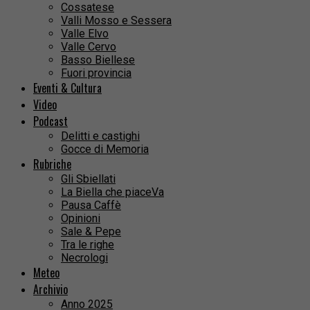
Cossatese
Valli Mosso e Sessera
Valle Elvo
Valle Cervo
Basso Biellese
Fuori provincia
Eventi & Cultura
Video
Podcast
Delitti e castighi
Gocce di Memoria
Rubriche
Gli Sbiellati
La Biella che piaceVa
Pausa Caffè
Opinioni
Sale & Pepe
Tra le righe
Necrologi
Meteo
Archivio
Anno 2025