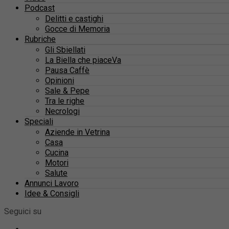
Podcast
Delitti e castighi
Gocce di Memoria
Rubriche
Gli Sbiellati
La Biella che piaceVa
Pausa Caffè
Opinioni
Sale & Pepe
Tra le righe
Necrologi
Speciali
Aziende in Vetrina
Casa
Cucina
Motori
Salute
Annunci Lavoro
Idee & Consigli
Seguici su