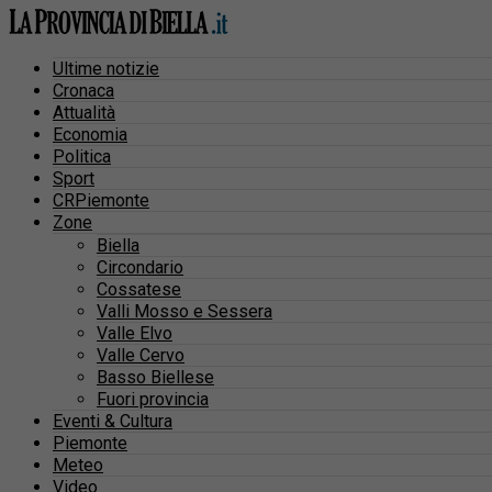
Ultime notizie
Cronaca
Attualità
Economia
Politica
Sport
CRPiemonte
Zone
Biella
Circondario
Cossatese
Valli Mosso e Sessera
Valle Elvo
Valle Cervo
Basso Biellese
Fuori provincia
Eventi & Cultura
Piemonte
Meteo
Video