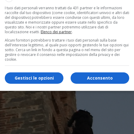
I tuoi dati personali verranno trattati da 431 partner e le informazioni
raccolte dal tuo dispositivo (come cookie, identificatori univoci e altri dati
del dispositivo) potrebbero essere condivise con questi ultimi, da loro
visualizzate e memorizzate oppure essere usate nello specifico da
questo sito. Noi e i nostri partner potremmo utilizzare dati di
localizzazione esatti.
Elenco dei partner
.
Alcuni fornitori potrebbero trattare i tuoi dati personali sulla base
dell'interesse legittimo, al quale puoi opporti gestendo le tue opzioni qui
sotto. Cerca un link in fondo a questa pagina o nel menu del sito per
gestire o revocare il consenso nelle impostazioni della privacy e dei
cookie.
Gestisci le opzioni
Acconsento