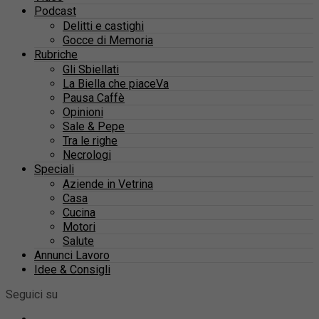
Podcast
Delitti e castighi
Gocce di Memoria
Rubriche
Gli Sbiellati
La Biella che piaceVa
Pausa Caffè
Opinioni
Sale & Pepe
Tra le righe
Necrologi
Speciali
Aziende in Vetrina
Casa
Cucina
Motori
Salute
Annunci Lavoro
Idee & Consigli
Seguici su