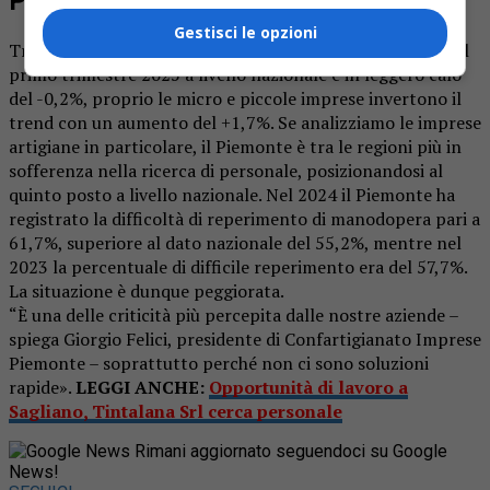
Previsioni
Gestisci le opzioni
Tra l’altro, mentre la previsione di nuove assunzioni per il
primo trimestre 2025 a livello nazionale è in leggero calo
del -0,2%, proprio le micro e piccole imprese invertono il
trend con un aumento del +1,7%. Se analizziamo le imprese
artigiane in particolare, il Piemonte è tra le regioni più in
sofferenza nella ricerca di personale, posizionandosi al
quinto posto a livello nazionale. Nel 2024 il Piemonte ha
registrato la difficoltà di reperimento di manodopera pari a
61,7%, superiore al dato nazionale del 55,2%, mentre nel
2023 la percentuale di difficile reperimento era del 57,7%.
La situazione è dunque peggiorata.
“È una delle criticità più percepita dalle nostre aziende –
spiega Giorgio Felici, presidente di Confartigianato Imprese
Piemonte – soprattutto perché non ci sono soluzioni
rapide».
LEGGI ANCHE:
Opportunità di lavoro a
Sagliano, Tintalana Srl cerca personale
Rimani aggiornato seguendoci su Google
News!