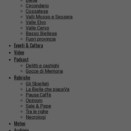
Biella
Circondario
Cossatese
Valli Mosso e Sessera
Valle Elvo
Valle Cervo
Basso Biellese
Fuori provincia
Eventi & Cultura
Video
Podcast
Delitti e castighi
Gocce di Memoria
Rubriche
Gli Sbiellati
La Biella che piaceVa
Pausa Caffè
Opinioni
Sale & Pepe
Tra le righe
Necrologi
Meteo
Archivio