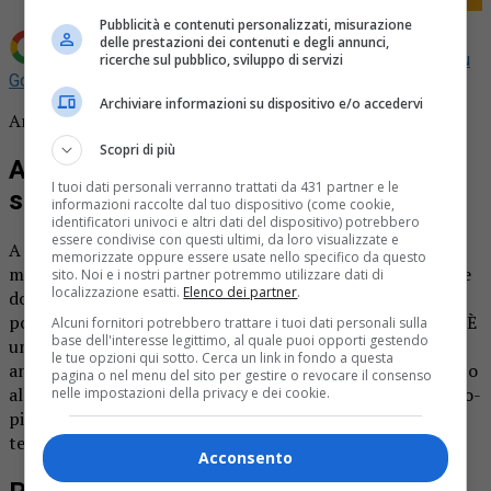
Pubblicità e contenuti personalizzati, misurazione
delle prestazioni dei contenuti e degli annunci,
Aggiungi La Provincia di Biella come
Fonte preferita su
ricerche sul pubblico, sviluppo di servizi
Google
Archiviare informazioni su dispositivo e/o accedervi
Artigianato, difficile trovare personale specializzato.
Scopri di più
Artigianato, difficile trovare personale
I tuoi dati personali verranno trattati da 431 partner e le
specializzato
informazioni raccolte dal tuo dispositivo (come cookie,
identificatori univoci e altri dati del dispositivo) potrebbero
essere condivise con questi ultimi, da loro visualizzate e
A fine 2024 il disequilibrio tra domanda e offerta nel
memorizzate oppure essere usate nello specifico da questo
mercato del lavoro si conferma essere una piaga alla quale
sito. Noi e i nostri partner potremmo utilizzare dati di
localizzazione esatti.
Elenco dei partner
.
dover porre rimedio. Le aziende cercano personale,
possibilmente specializzato, ma non si trovano candidati. È
Alcuni fornitori potrebbero trattare i tuoi dati personali sulla
base dell'interesse legittimo, al quale puoi opporti gestendo
un bene per la società che i laureati siano in aumento,
le tue opzioni qui sotto. Cerca un link in fondo a questa
anche se la media in Italia è ancora tra le più basse rispetto
pagina o nel menu del sito per gestire o revocare il consenso
alla media europea, tuttavia le imprese, soprattutto medio-
nelle impostazioni della privacy e dei cookie.
piccole, ricercano figure con altre competenze, più
tecniche e manuali.
Acconsento