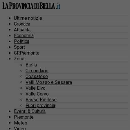
Ultime notizie
Cronaca
Attualità
Economia
Politica
Sport
CRPiemonte
Zone
Biella
Circondario
Cossatese
Valli Mosso e Sessera
Valle Elvo
Valle Cervo
Basso Biellese
Fuori provincia
Eventi & Cultura
Piemonte
Meteo
Video