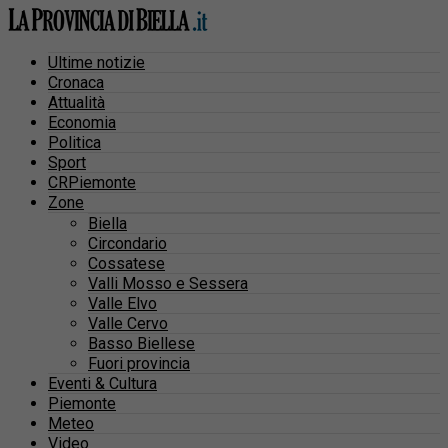
Ultime notizie
Cronaca
Attualità
Economia
Politica
Sport
CRPiemonte
Zone
Biella
Circondario
Cossatese
Valli Mosso e Sessera
Valle Elvo
Valle Cervo
Basso Biellese
Fuori provincia
Eventi & Cultura
Piemonte
Meteo
Video