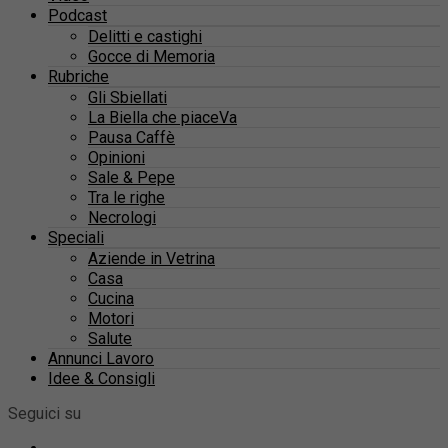
Podcast
Delitti e castighi
Gocce di Memoria
Rubriche
Gli Sbiellati
La Biella che piaceVa
Pausa Caffè
Opinioni
Sale & Pepe
Tra le righe
Necrologi
Speciali
Aziende in Vetrina
Casa
Cucina
Motori
Salute
Annunci Lavoro
Idee & Consigli
Seguici su