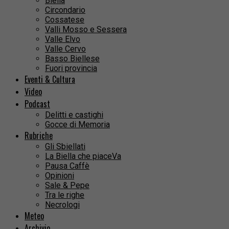
Biella
Circondario
Cossatese
Valli Mosso e Sessera
Valle Elvo
Valle Cervo
Basso Biellese
Fuori provincia
Eventi & Cultura
Video
Podcast
Delitti e castighi
Gocce di Memoria
Rubriche
Gli Sbiellati
La Biella che piaceVa
Pausa Caffè
Opinioni
Sale & Pepe
Tra le righe
Necrologi
Meteo
Archivio