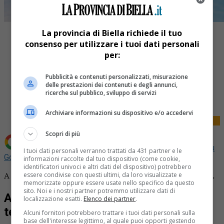
La provincia di Biella richiede il tuo
consenso per utilizzare i tuoi dati personali
per:
Pubblicità e contenuti personalizzati, misurazione
Share
delle prestazioni dei contenuti e degli annunci,
Tweet
ricerche sul pubblico, sviluppo di servizi
Archiviare informazioni su dispositivo e/o accedervi
Scopri di più
Aggiungi La Provincia di Biella come
Fonte preferita su
I tuoi dati personali verranno trattati da 431 partner e le
Google
informazioni raccolte dal tuo dispositivo (come cookie,
identificatori univoci e altri dati del dispositivo) potrebbero
A Biella scatta l’estate: sole e temperature fino a 32 gradi.
essere condivise con questi ultimi, da loro visualizzate e
memorizzate oppure essere usate nello specifico da questo
sito. Noi e i nostri partner potremmo utilizzare dati di
A Biella scatta l’estate: sole e
localizzazione esatti.
Elenco dei partner
.
temperature fino a 32 gradi
Alcuni fornitori potrebbero trattare i tuoi dati personali sulla
base dell'interesse legittimo, al quale puoi opporti gestendo