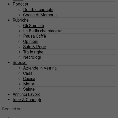
Podcast
Delitti e castighi
Gocce di Memoria
Rubriche
Gli Sbiellati
La Biella che piaceVa
Pausa Caffè
Opinioni
Sale & Pepe
Tra le righe
Necrologi
Speciali
Aziende in Vetrina
Casa
Cucina
Motori
Salute
Annunci Lavoro
Idee & Consigli
Seguici su