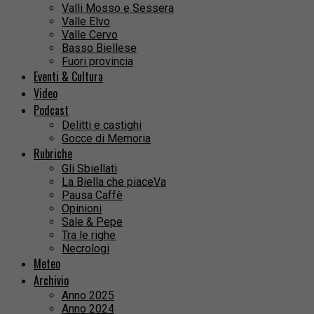
Valli Mosso e Sessera
Valle Elvo
Valle Cervo
Basso Biellese
Fuori provincia
Eventi & Cultura
Video
Podcast
Delitti e castighi
Gocce di Memoria
Rubriche
Gli Sbiellati
La Biella che piaceVa
Pausa Caffè
Opinioni
Sale & Pepe
Tra le righe
Necrologi
Meteo
Archivio
Anno 2025
Anno 2024