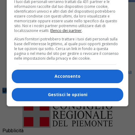
I tuoi dati personali verranno trattati da 431 partner e le
informazioni raccolte dal tuo dispositivo (come cookie,
identificatori univoci e altri dati del dispositivo) potrebbero
essere condivise con questi ultimi, da loro visualizzate e
memorizzate oppure essere usate nello specifico da questo
sito. Noi e i nostri partner potremmo utilizzare dati di
localizzazione esatti.
Elenco dei partner
.
Biella
5 mesi fa
Alcuni fornitori potrebbero trattare i tuoi dati personali sulla
Marta Buono d’oro e Vittoria Pozzo di
base dell'interesse legittimo, al quale puoi opporti gestendo
le tue opzioni qui sotto. Cerca un link in fondo a questa
pagina o nel menu del sito per gestire o revocare il consenso
bronzo sul tatami di Vigevano
nelle impostazioni della privacy e dei cookie.
Ippon 2 Karate protagonista in occasione della prima
Acconsento
tappa della Open League
Ultime notizie
Gestisci le opzioni
Pubblicità