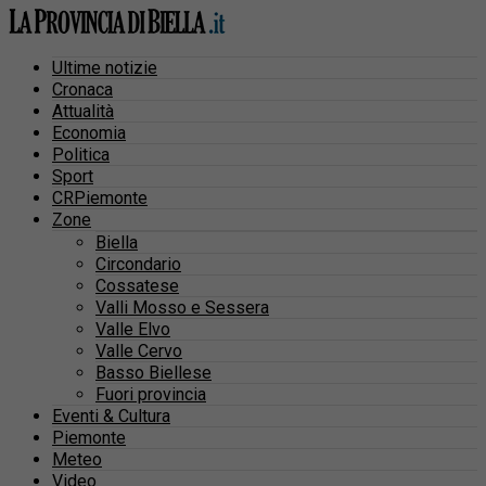
Ultime notizie
Cronaca
Attualità
Economia
Politica
Sport
CRPiemonte
Zone
Biella
Circondario
Cossatese
Valli Mosso e Sessera
Valle Elvo
Valle Cervo
Basso Biellese
Fuori provincia
Eventi & Cultura
Piemonte
Meteo
Video