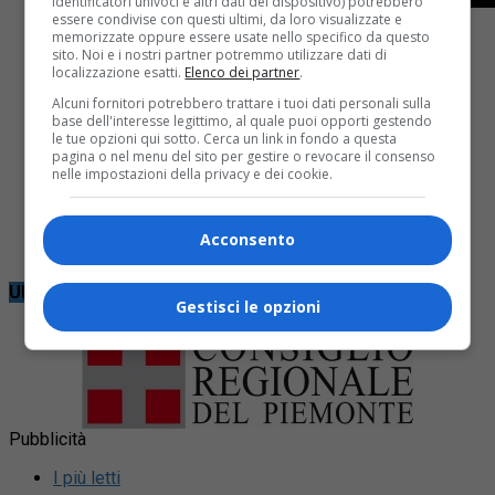
identificatori univoci e altri dati del dispositivo) potrebbero
essere condivise con questi ultimi, da loro visualizzate e
memorizzate oppure essere usate nello specifico da questo
sito. Noi e i nostri partner potremmo utilizzare dati di
localizzazione esatti.
Elenco dei partner
.
Alcuni fornitori potrebbero trattare i tuoi dati personali sulla
Circondario
3 mesi fa
base dell'interesse legittimo, al quale puoi opporti gestendo
le tue opzioni qui sotto. Cerca un link in fondo a questa
pagina o nel menu del sito per gestire o revocare il consenso
Manager travolto e ucciso a Miami
nelle impostazioni della privacy e dei cookie.
Funerale a Vercelli per Alessandro Sertorio, 57 anni,
Acconsento
figura molto conosciuta anche nel Biellese
Ultime notizie
Gestisci le opzioni
Pubblicità
I più letti