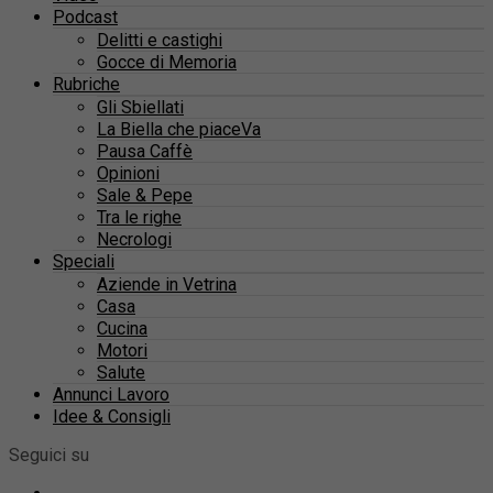
Podcast
Delitti e castighi
Gocce di Memoria
Rubriche
Gli Sbiellati
La Biella che piaceVa
Pausa Caffè
Opinioni
Sale & Pepe
Tra le righe
Necrologi
Speciali
Aziende in Vetrina
Casa
Cucina
Motori
Salute
Annunci Lavoro
Idee & Consigli
Seguici su