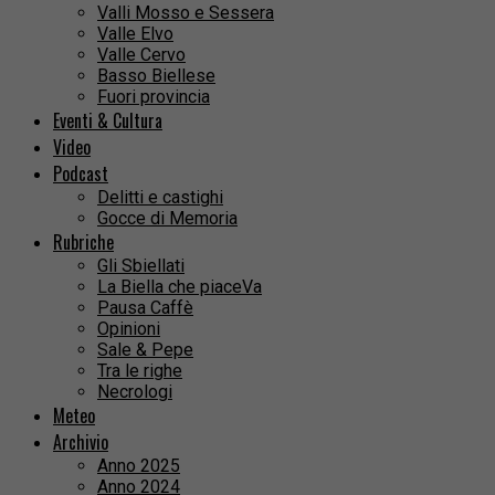
Valli Mosso e Sessera
Valle Elvo
Valle Cervo
Basso Biellese
Fuori provincia
Eventi & Cultura
Video
Podcast
Delitti e castighi
Gocce di Memoria
Rubriche
Gli Sbiellati
La Biella che piaceVa
Pausa Caffè
Opinioni
Sale & Pepe
Tra le righe
Necrologi
Meteo
Archivio
Anno 2025
Anno 2024