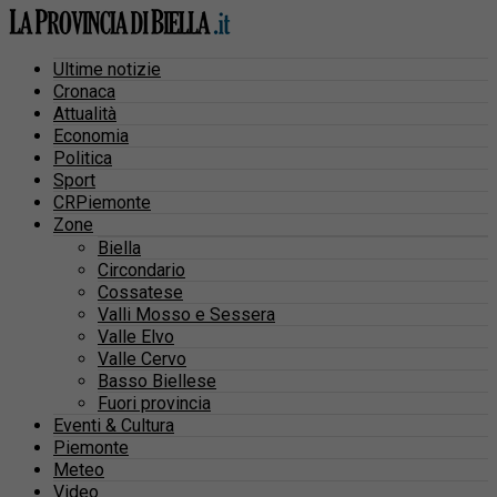
Ultime notizie
Cronaca
Attualità
Economia
Politica
Sport
CRPiemonte
Zone
Biella
Circondario
Cossatese
Valli Mosso e Sessera
Valle Elvo
Valle Cervo
Basso Biellese
Fuori provincia
Eventi & Cultura
Piemonte
Meteo
Video