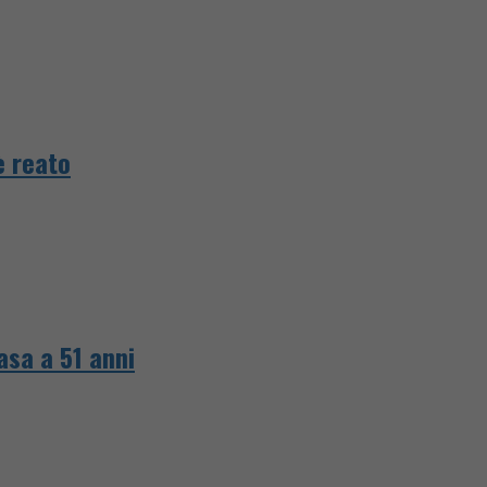
è reato
asa a 51 anni