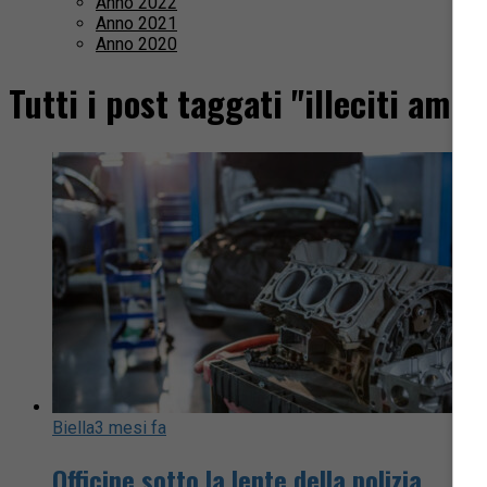
Anno 2022
Anno 2021
Anno 2020
Tutti i post taggati "illeciti ammi
Biella
3 mesi fa
Officine sotto la lente della polizia