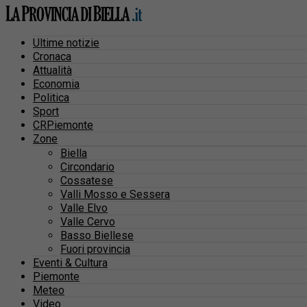
Ultime notizie
Cronaca
Attualità
Economia
Politica
Sport
CRPiemonte
Zone
Biella
Circondario
Cossatese
Valli Mosso e Sessera
Valle Elvo
Valle Cervo
Basso Biellese
Fuori provincia
Eventi & Cultura
Piemonte
Meteo
Video