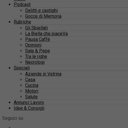
Podcast
Delitti e castighi
Gocce di Memoria
Rubriche
Gli Sbiellati
La Biella che piaceVa
Pausa Caffè
Opinioni
Sale & Pepe
Tra le righe
Necrologi
Speciali
Aziende in Vetrina
Casa
Cucina
Motori
Salute
Annunci Lavoro
Idee & Consigli
Seguici su