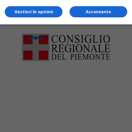
Gestisci le opzioni
Acconsento
 per un totale di 19mila euro