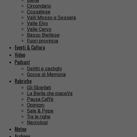
Biella
Circondario
Cossatese
Valli Mosso e Sessera
Valle Elvo
Valle Cervo
Basso Biellese
Fuori provincia
Eventi & Cultura
Video
Podcast
Delitti e castighi
Gocce di Memoria
Rubriche
Gli Sbiellati
La Biella che piaceVa
Pausa Caffè
Opinioni
Sale & Pepe
Tra le righe
Necrologi
Meteo
Archivio