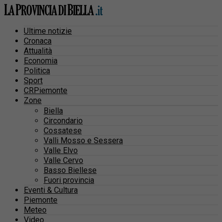
Ultime notizie
Cronaca
Attualità
Economia
Politica
Sport
CRPiemonte
Zone
Biella
Circondario
Cossatese
Valli Mosso e Sessera
Valle Elvo
Valle Cervo
Basso Biellese
Fuori provincia
Eventi & Cultura
Piemonte
Meteo
Video