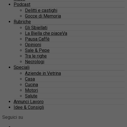
Podcast
Delitti e castighi
Gocce di Memoria
Rubriche
Gli Sbiellati
La Biella che piaceVa
Pausa Caffè
Opinioni
Sale & Pepe
Tra le righe
Necrologi
Speciali
Aziende in Vetrina
Casa
Cucina
Motori
Salute
Annunci Lavoro
Idee & Consigli
Seguici su