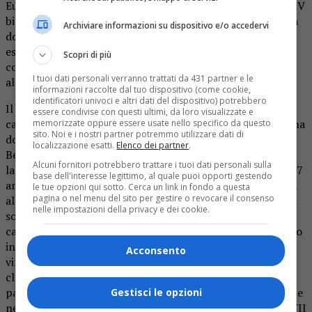
Euforia, ma non troppo per il Biella Rugby. Il morale del XV
biellese è decisamente alle stelle dopo la vittoria ottenuta
Archiviare informazioni su dispositivo e/o accedervi
domenica scorsa in casa dell’Amatori Parma, ma la giusta
esuberanza non ha fatto perdere ai gialloverdi la giusta
Scopri di più
concentrazione e la serietà necessaria per affrontare gli
I tuoi dati personali verranno trattati da 431 partner e le
allenamenti in vista del nuovo, delicato appuntamento.
informazioni raccolte dal tuo dispositivo (come cookie,
identificatori univoci e altri dati del dispositivo) potrebbero
Il prossimo incontro – valevole per la quarta giornata del
essere condivise con questi ultimi, da loro visualizzate e
campionato di serie B – vedrà infatti il Biella Rugby di scena
memorizzate oppure essere usate nello specifico da questo
sito. Noi e i nostri partner potremmo utilizzare dati di
domani allo stadio di via Salvo d’Acquisto affrontare il
localizzazione esatti.
Elenco dei partner
.
Bergamo 1950 (calcio d’inizio alle 14.30). Per i lanieri sarà
Alcuni fornitori potrebbero trattare i tuoi dati personali sulla
la prima volta sul campo con la società lombarda che da 17
base dell'interesse legittimo, al quale puoi opporti gestendo
anni militava nella serie cadetta prima di essere promossa
le tue opzioni qui sotto. Cerca un link in fondo a questa
pagina o nel menu del sito per gestire o revocare il consenso
al termine dell’ultima stagione. Nei trascorsi lontani della
nelle impostazioni della privacy e dei cookie.
società giallorossa c’è anche una stagione in serie A2 a
cavallo tra il 1989 e il 1990. Successivamente qualche anno
in B e tanti, tanti anni in serie C. Neopromossi, dopo aver
Acconsento
vinto la prima giornata contro il fanalino di coda della
classifica opposti all’altra neopromossa Gussago, stanno
pagando lo scotto del salto di categoria, così nel secondo e
Gestisci le opzioni
nel terzo turno sono stati costretti alla resa di fronte al VII