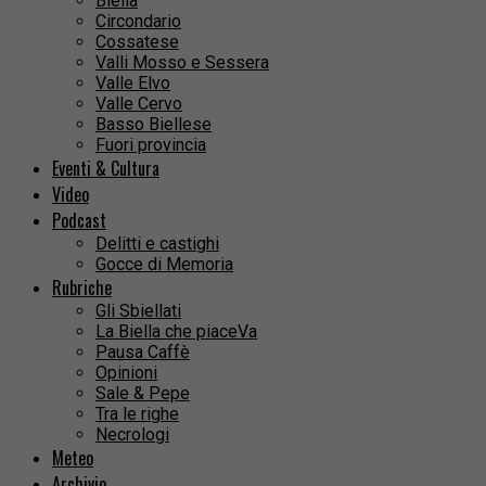
Biella
Circondario
Cossatese
Valli Mosso e Sessera
Valle Elvo
Valle Cervo
Basso Biellese
Fuori provincia
Eventi & Cultura
Video
Podcast
Delitti e castighi
Gocce di Memoria
Rubriche
Gli Sbiellati
La Biella che piaceVa
Pausa Caffè
Opinioni
Sale & Pepe
Tra le righe
Necrologi
Meteo
Archivio