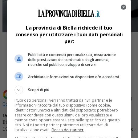
La provincia di Biella richiede il tuo
consenso per utilizzare i tuoi dati personali
per:
Pubblicità e contenuti personalizzati, misurazione
delle prestazioni dei contenuti e degli annunci,
Share
ricerche sul pubblico, sviluppo di servizi
Tweet
Archiviare informazioni su dispositivo e/o accedervi
Scopri di più
Aggiungi La Provincia di Biella come
Fonte preferita su
I tuoi dati personali verranno trattati da 431 partner e le
Google
informazioni raccolte dal tuo dispositivo (come cookie,
identificatori univoci e altri dati del dispositivo) potrebbero
Domani i mille consiglieri eletti negli 82 Comuni del
essere condivise con questi ultimi, da loro visualizzate e
memorizzate oppure essere usate nello specifico da questo
Biellese daranno l’assalto all’ex Ospizio di Carità, dove dal
sito. Noi e i nostri partner potremmo utilizzare dati di
1995 ha sede la Provincia, per eleggere il nuovo presidente.
localizzazione esatti.
Elenco dei partner
.