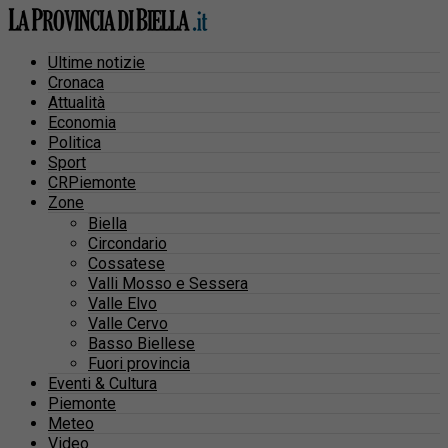
Ultime notizie
Cronaca
Attualità
Economia
Politica
Sport
CRPiemonte
Zone
Biella
Circondario
Cossatese
Valli Mosso e Sessera
Valle Elvo
Valle Cervo
Basso Biellese
Fuori provincia
Eventi & Cultura
Piemonte
Meteo
Video