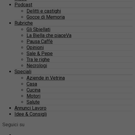
Podcast
Delitti e castighi
Gocce di Memoria
Rubriche
Gli Sbiellati
La Biella che piaceVa
Pausa Caffè
Opinioni
Sale & Pepe
Tra le righe
Necrologi
Speciali
Aziende in Vetrina
Casa
Cucina
Motori
Salute
Annunci Lavoro
Idee & Consigli
Seguici su