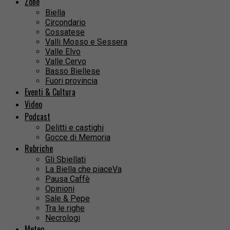
Zone
Biella
Circondario
Cossatese
Valli Mosso e Sessera
Valle Elvo
Valle Cervo
Basso Biellese
Fuori provincia
Eventi & Cultura
Video
Podcast
Delitti e castighi
Gocce di Memoria
Rubriche
Gli Sbiellati
La Biella che piaceVa
Pausa Caffè
Opinioni
Sale & Pepe
Tra le righe
Necrologi
Meteo