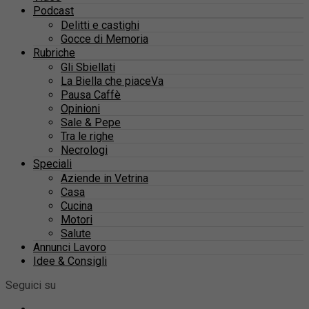
Podcast
Delitti e castighi
Gocce di Memoria
Rubriche
Gli Sbiellati
La Biella che piaceVa
Pausa Caffè
Opinioni
Sale & Pepe
Tra le righe
Necrologi
Speciali
Aziende in Vetrina
Casa
Cucina
Motori
Salute
Annunci Lavoro
Idee & Consigli
Seguici su