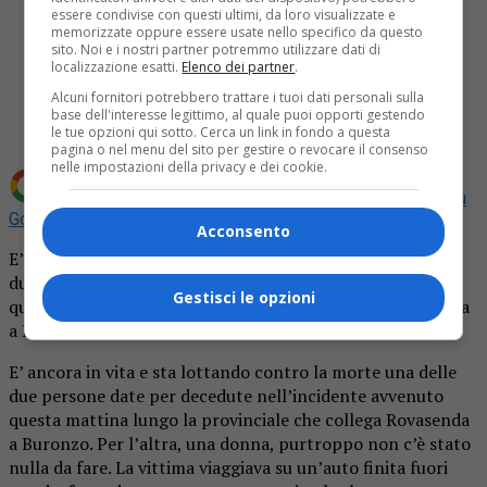
essere condivise con questi ultimi, da loro visualizzate e
memorizzate oppure essere usate nello specifico da questo
sito. Noi e i nostri partner potremmo utilizzare dati di
localizzazione esatti.
Elenco dei partner
.
Share
Tweet
Alcuni fornitori potrebbero trattare i tuoi dati personali sulla
base dell'interesse legittimo, al quale puoi opporti gestendo
le tue opzioni qui sotto. Cerca un link in fondo a questa
pagina o nel menu del sito per gestire o revocare il consenso
nelle impostazioni della privacy e dei cookie.
Aggiungi La Provincia di Biella come
Fonte preferita su
Google
Acconsento
E’ ancora in vita e sta lottando contro la morte una delle
due persone date per decedute nell’incidente avvenuto
Gestisci le opzioni
questa mattina lungo la provinciale che collega Rovasenda
a Buronzo.
E’ ancora in vita e sta lottando contro la morte una delle
due persone date per decedute nell’incidente avvenuto
questa mattina lungo la provinciale che collega Rovasenda
a Buronzo. Per l’altra, una donna, purtroppo non c’è stato
nulla da fare. La vittima viaggiava su un’auto finita fuori