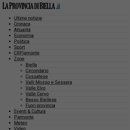
Ultime notizie
Cronaca
Attualità
Economia
Politica
Sport
CRPiemonte
Zone
Biella
Circondario
Cossatese
Valli Mosso e Sessera
Valle Elvo
Valle Cervo
Basso Biellese
Fuori provincia
Eventi & Cultura
Piemonte
Meteo
Video