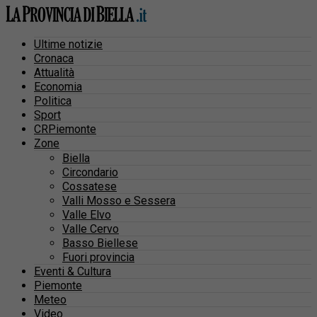
Ultime notizie
Cronaca
Attualità
Economia
Politica
Sport
CRPiemonte
Zone
Biella
Circondario
Cossatese
Valli Mosso e Sessera
Valle Elvo
Valle Cervo
Basso Biellese
Fuori provincia
Eventi & Cultura
Piemonte
Meteo
Video