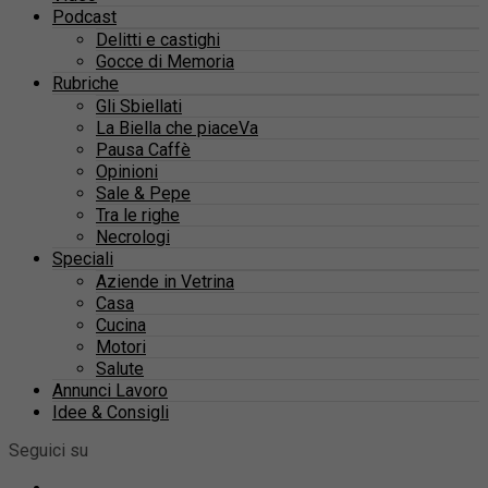
Podcast
Delitti e castighi
Gocce di Memoria
Rubriche
Gli Sbiellati
La Biella che piaceVa
Pausa Caffè
Opinioni
Sale & Pepe
Tra le righe
Necrologi
Speciali
Aziende in Vetrina
Casa
Cucina
Motori
Salute
Annunci Lavoro
Idee & Consigli
Seguici su