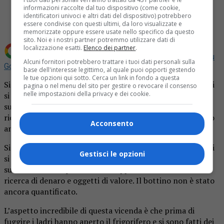
Share
informazioni raccolte dal tuo dispositivo (come cookie,
Tweet
identificatori univoci e altri dati del dispositivo) potrebbero
essere condivise con questi ultimi, da loro visualizzate e
memorizzate oppure essere usate nello specifico da questo
sito. Noi e i nostri partner potremmo utilizzare dati di
localizzazione esatti.
Elenco dei partner
.
Aggiungi La Provincia di Biella come
Fonte preferita su
Alcuni fornitori potrebbero trattare i tuoi dati personali sulla
Google
base dell'interesse legittimo, al quale puoi opporti gestendo
le tue opzioni qui sotto. Cerca un link in fondo a questa
Singolare furto la notte scorsa a Pettinengo. I soliti ignoti
pagina o nel menu del sito per gestire o revocare il consenso
nelle impostazioni della privacy e dei cookie.
si sono introdotti in un’abitazione passando da una porta
sul retro. Hanno poi messo a soqquadro l’intera casa alla
ricerca di denaro e oggetti di valore. Il bottino non è stato
Acconsento
ancora quantificato.
Singolare furto la notte scorsa a Pettinengo. I soliti ignoti
Gestisci le opzioni
si sono introdotti in un’abitazione passando da una porta
sul retro. Hanno poi messo a soqquadro l’intera casa alla
ricerca di denaro e oggetti di valore. Il bottino non è stato
ancora quantificato.
L’aspetto incredibile di questa vicenda è che prima di
fuggire i ladri hanno aperto il frigorifero e si sono fatti dei