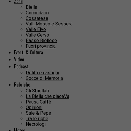
Zone
Biella
Circondario
Cossatese
Valli Mosso e Sessera
Valle Elvo
Valle Cervo
Basso Biellese
Fuori provincia
Eventi & Cultura
Video
Podcast
Delitti e castighi
Gocce di Memoria
Rubriche
Gli Sbiellati
La Biella che piaceVa
Pausa Caffè
Opinioni
Sale & Pepe
Tra le righe
Necrologi
Meteo