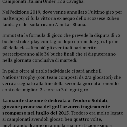
Campionati Italiani Under 12 a Cavaglià.
Nell’edizione 2019, dove venne annullato l’ultimo giro per
maltempo, ci fu la vittoria ex aequo dello scozzese Ruben
Lindsay e del sudafricano Amilkar Bhana.
Immutata la formula di gioco che prevede la disputa di 72
buche stroke-play con taglio dopo i primi due giri. I primi
40 della classifica più gli eventuali pari merito
parteciperanno alle 36 buche finali che si disputeranno
nella giornata conclusiva di martedì.
In palio oltre al titolo individuale ci sarà anche il
Nations’Trophy (con team composti da 2/3 giocatori) che
verrà assegnato alla fine della seconda giornata tenendo
conto dei migliori 2 score su 3 di ogni giro.
La manifestazione è dedicata a Teodoro Soldati,
giovane promessa del golf azzurro tragicamente
scomparso nel luglio del 2015
. Teodoro era molto legato
ai campionati avendoli giocati ben quattro volte,
migliorando di anno in anno la sua prestazione sino a