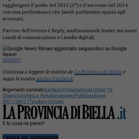
raggiungere il podio nel 2013 (3°) e il successo nel 2014
con una performance che lasciò pochissimo spazio agli
avversari.
Partner dell’evento è Reply, multinazionale leader sui nuovi
canali di comunicazione e i media digitali.
Rimani aggiornato seguendoci su Google
News!
SEGUICI
Continua a leggere le notizie de
La Provincia di Biella
e
segui la nostra
pagina Facebook
Argomenti correlati:
biella
golf
International Under 16
Championship
Le Betulle
magnano
Pubblicazione
2021/08/21
Teodoro Soldati
E tu cosa ne pensi?
Lascia un commento