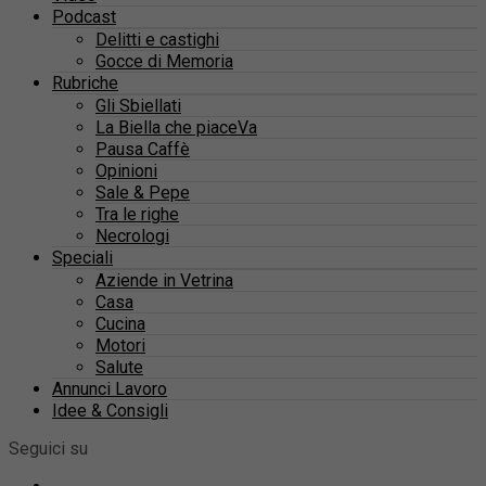
Podcast
Delitti e castighi
Gocce di Memoria
Rubriche
Gli Sbiellati
La Biella che piaceVa
Pausa Caffè
Opinioni
Sale & Pepe
Tra le righe
Necrologi
Speciali
Aziende in Vetrina
Casa
Cucina
Motori
Salute
Annunci Lavoro
Idee & Consigli
Seguici su