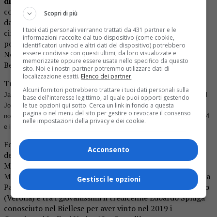
disponibili) in rappresentanza 16 nazioni
. Tenendo
conto della situazione mondiale neanche troppo distanti
Scopri di più
dai numeri record del 2019 che videro al via 21 paesi per
I tuoi dati personali verranno trattati da 431 partner e le
circa 170 preiscritti. Con l’Italia quest’anno ci saranno i
informazioni raccolte dal tuo dispositivo (come cookie,
portacolori di: Repubblica Ceca, Danimarca, Svizzera,
identificatori univoci e altri dati del dispositivo) potrebbero
essere condivise con questi ultimi, da loro visualizzate e
Norvegia, Slovacchia, Slovenia, Irlanda, Austria, Francia,
memorizzate oppure essere usate nello specifico da questo
Belgio, Lettonia, Germania,
Liechtenstein, Polonia e Finlandia.
sito. Noi e i nostri partner potremmo utilizzare dati di
localizzazione esatti.
Elenco dei partner
.
Tra gli stranieri ai primi posti dell’elenco troviamo i cechi
Alcuni fornitori potrebbero trattare i tuoi dati personali sulla
Jakub Janda e Timotej Formanek, i danesi Emil Elkjær Petersen e Bertil
base dell'interesse legittimo, al quale puoi opporti gestendo
le tue opzioni qui sotto. Cerca un link in fondo a questa
Johan Lykkeberg, lo svizzero Marc Keller, lo slovacco Adam Bencik e i
pagina o nel menu del sito per gestire o revocare il consenso
norvegesi Oscar Bach e Marvin Lee, tutti con handicap compreso tra il -4
nelle impostazioni della privacy e dei cookie.
e il -2.
Folta, numerosa e competitiva come sempre è la schiera
Acconsento
degli azzurrini guidata da (seguendo l’ordine di merito):
Marco Florioli (Bergamo), Giovanni Binaghi (Monticello),
Michele Ferrero (Torino), Luca Memeo (Royal Park), Mattia
Gestisci le opzioni
Parrini (Torino), Luca cavalli (Croara), Giovanni Manassero
(Verona) e tra i giovanissimi il tredicenne Edoardo Spluga
conosciuto nel Biellese per aver vinto nel 2019 i