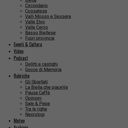
Biella
Circondario
Cossatese
Valli Mosso e Sessera
Valle Elvo
Valle Cervo
Basso Biellese
Fuori provincia
Eventi & Cultura
Video
Podcast
Delitti e castighi
Gocce di Memoria
Rubriche
Gli Sbiellati
La Biella che piaceVa
Pausa Caffè
Opinioni
Sale & Pepe
Tra le righe
Necrologi
Meteo
Archivio