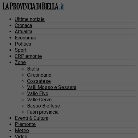
Ultime notizie
Cronaca
Attualità
Economia
Politica
Sport
CRPiemonte
Zone
Biella
Circondario
Cossatese
Valli Mosso e Sessera
Valle Elvo
Valle Cervo
Basso Biellese
Fuori provincia
Eventi & Cultura
Piemonte
Meteo
Video