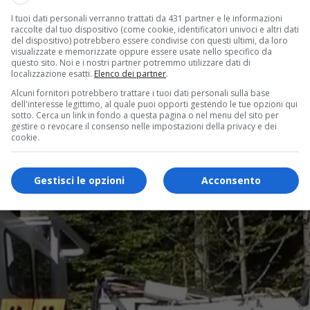
I tuoi dati personali verranno trattati da 431 partner e le informazioni
raccolte dal tuo dispositivo (come cookie, identificatori univoci e altri dati
del dispositivo) potrebbero essere condivise con questi ultimi, da loro
visualizzate e memorizzate oppure essere usate nello specifico da
questo sito. Noi e i nostri partner potremmo utilizzare dati di
localizzazione esatti.
Elenco dei partner
.
Alcuni fornitori potrebbero trattare i tuoi dati personali sulla base
dell'interesse legittimo, al quale puoi opporti gestendo le tue opzioni qui
sotto. Cerca un link in fondo a questa pagina o nel menu del sito per
gestire o revocare il consenso nelle impostazioni della privacy e dei
cookie.
Gestisci le opzioni
Acconsento