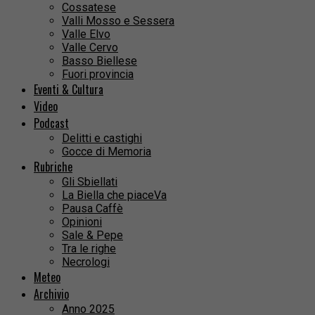
Cossatese
Valli Mosso e Sessera
Valle Elvo
Valle Cervo
Basso Biellese
Fuori provincia
Eventi & Cultura
Video
Podcast
Delitti e castighi
Gocce di Memoria
Rubriche
Gli Sbiellati
La Biella che piaceVa
Pausa Caffè
Opinioni
Sale & Pepe
Tra le righe
Necrologi
Meteo
Archivio
Anno 2025