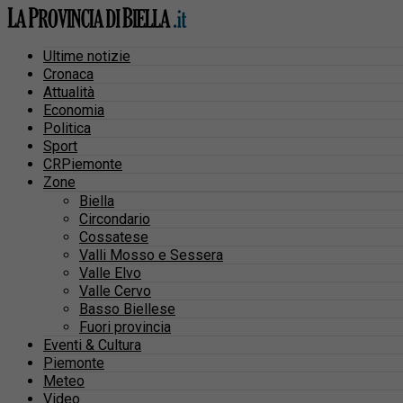
Ultime notizie
Cronaca
Attualità
Economia
Politica
Sport
CRPiemonte
Zone
Biella
Circondario
Cossatese
Valli Mosso e Sessera
Valle Elvo
Valle Cervo
Basso Biellese
Fuori provincia
Eventi & Cultura
Piemonte
Meteo
Video