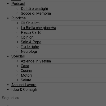
Podcast
Delitti e castighi
Gocce di Memoria
Rubriche
Gli Sbiellati
La Biella che piaceVa
Pausa Caffè
Opinioni
Sale & Pepe
Tra le righe
Necrologi
Speciali
Aziende in Vetrina
Casa
Cucina
Motori
Salute
Annunci Lavoro
Idee & Consigli
Seguici su