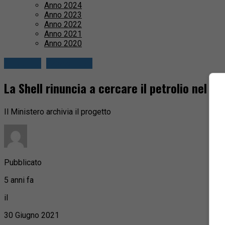
Anno 2024
Anno 2023
Anno 2022
Anno 2021
Anno 2020
Attualità
Cossatese
La Shell rinuncia a cercare il petrolio nel Bi
Il Ministero archivia il progetto
Pubblicato
5 anni fa
il
30 Giugno 2021