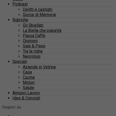
Podcast
Delitti e castighi
Gocce di Memoria
Rubriche
Gli Sbiellati
La Biella che piaceVa
Pausa Caffè
Opinioni
Sale & Pepe
Tra le righe
Necrologi
Speciali
Aziende in Vetrina
Casa
Cucina
Motori
Salute
Annunci Lavoro
Idee & Consigli
Seguici su