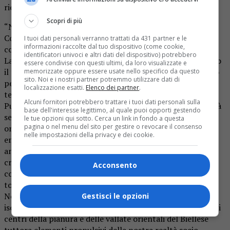
riceviamo e pubblichiamo
Scopri di più
“Nei giorni scorsi l’ANAS ha chiuso temporaneamente
Corso S. Maurizio per interventi di monitoraggio e
I tuoi dati personali verranno trattati da 431 partner e le
informazioni raccolte dal tuo dispositivo (come cookie,
controllo al ponte della tangenziale.
identificatori univoci e altri dati del dispositivo) potrebbero
La chiusura, improvvisa, ha influito pesantemente su tutto
essere condivise con questi ultimi, da loro visualizzate e
il traffico in entrata ed in uscita dal capoluogo sollevando
memorizzate oppure essere usate nello specifico da questo
sito. Noi e i nostri partner potremmo utilizzare dati di
perplessità, critiche e preoccupazioni tra gli utenti del
localizzazione esatti.
Elenco dei partner
.
territorio.
Alcuni fornitori potrebbero trattare i tuoi dati personali sulla
Pur ritenendo che l’ANAS a seguito delle sue ispezioni farà
base dell'interesse legittimo, al quale puoi opporti gestendo
seguire, se necessari, interventi urgenti di manutenzione
le tue opzioni qui sotto. Cerca un link in fondo a questa
pagina o nel menu del sito per gestire o revocare il consenso
ordinaria e straordinaria chiediamo, in situazioni di
nelle impostazioni della privacy e dei cookie.
emergenza, di dare esecuzione al ripristino del guado
ancora esistente da quando nel settembre del’93 il ponte
crollo’ per la piena del Torrente Cervo, in modo da
Acconsento
consentire il collegamento tra le opposte sponde del
torrente.
Non é immaginabile oggi pensare ad un prolungato
Gestisci le opzioni
isolamento della Città né tantomeno ad una frattura con i
centri della pianura e delle vallate orientali del Biellese
tuttora elementi propulsivi della nostra realtà socio-