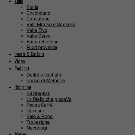
Zone
Biella
Circondario
Cossatese
Valli Mosso e Sessera
Valle Elvo
Valle Cervo
Basso Biellese
Fuori provincia
Eventi & Cultura
Video
Podcast
Delitti e castighi
Gocce di Memoria
Rubriche
Gli Sbiellati
La Biella che piaceVa
Pausa Caffè
Opinioni
Sale & Pepe
Tra le righe
Necrologi
Meteo