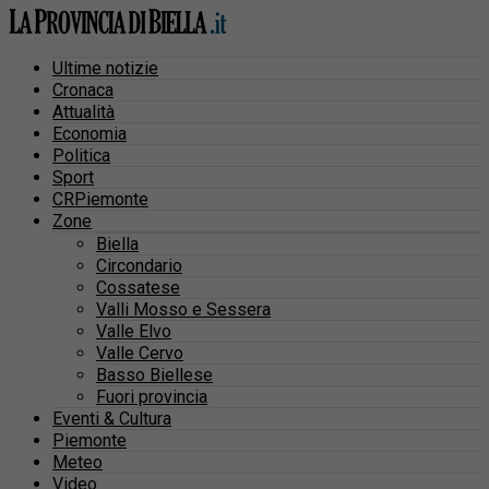
Ultime notizie
Cronaca
Attualità
Economia
Politica
Sport
CRPiemonte
Zone
Biella
Circondario
Cossatese
Valli Mosso e Sessera
Valle Elvo
Valle Cervo
Basso Biellese
Fuori provincia
Eventi & Cultura
Piemonte
Meteo
Video