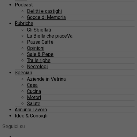
Podcast
Delitti e castighi
Gocce di Memoria
Rubriche
Gli Sbiellati
La Biella che piaceVa
Pausa Caffè
Opinioni
Sale & Pepe
Tra le righe
Necrologi
Speciali
Aziende in Vetrina
Casa
Cucina
Motori
Salute
Annunci Lavoro
Idee & Consigli
Seguici su