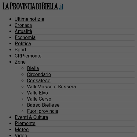
Ultime notizie
Cronaca
Attualità
Economia
Politica
Sport
CRPiemonte
Zone
Biella
Circondario
Cossatese
Valli Mosso e Sessera
Valle Elvo
Valle Cervo
Basso Biellese
Fuori provincia
Eventi & Cultura
Piemonte
Meteo
Video