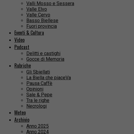
Valli Mosso e Sessera
Valle Elvo
Valle Cervo
Basso Biellese
Fuori provincia
Eventi & Cultura
Video
Podcast
Delitti e castighi
Gocce di Memoria
Rubriche
Gli Sbiellati
La Biella che piaceVa
Pausa Caffè
Opinioni
Sale & Pepe
Tra le righe
Necrologi
Meteo
Archivio
Anno 2025
Anno 2024