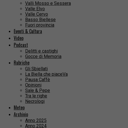
Valli Mosso e Sessera
Valle Elvo
Valle Cervo
Basso Biellese
Fuori provincia
Eventi & Cultura
Video
Podcast
Delitti e castighi
Gocce di Memoria
Rubriche
Gli Sbiellati
La Biella che piaceVa
Pausa Caffè
Opinioni
Sale & Pepe
Tra le righe
Necrologi
Meteo
Archivio
Anno 2025
Anno 2024