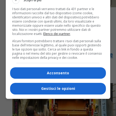
Scopri di più
I tuoi dati personali verranno trattati da 431 partner e le
informazioni raccolte dal tuo dispositivo (come cookie,
identificatori univoci e altri dati del dispositivo) potrebbero
essere condivise con questi ultimi, da loro visualizzate e
memorizzate oppure essere usate nello specifico da questo
sito. Noi e i nostri partner potremmo utilizzare dati di
Attualità
4 anni fa
localizzazione esatti.
Elenco dei partner
.
Alcuni fornitori potrebbero trattare i tuoi dati personali sulla
Cambiano tempi e amministratori ma
base dell'interesse legittimo, al quale puoi opporti gestendo
le tue opzioni qui sotto. Cerca un link in fondo a questa
le bollette Seab continuano ad arrivare
pagina o nel menu del sito per gestire o revocare il consenso
nelle impostazioni della privacy e dei cookie.
dopo la scadenza di pagamento
Acconsento
La segnalazione di un lettore
Gestisci le opzioni