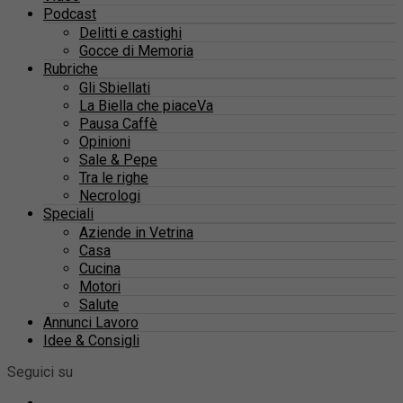
Podcast
Delitti e castighi
Gocce di Memoria
Rubriche
Gli Sbiellati
La Biella che piaceVa
Pausa Caffè
Opinioni
Sale & Pepe
Tra le righe
Necrologi
Speciali
Aziende in Vetrina
Casa
Cucina
Motori
Salute
Annunci Lavoro
Idee & Consigli
Seguici su