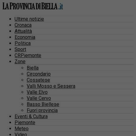
Ultime notizie
Cronaca
Attualità
Economia
Politica
Sport
CRPiemonte
Zone
Biella
Circondario
Cossatese
Valli Mosso e Sessera
Valle Elvo
Valle Cervo
Basso Biellese
Fuori provincia
Eventi & Cultura
Piemonte
Meteo
Video