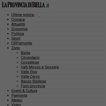
Ultime notizie
Cronaca
Attualità
Economia
Politica
Sport
CRPiemonte
Zone
Biella
Circondario
Cossatese
Valli Mosso e Sessera
Valle Elvo
Valle Cervo
Basso Biellese
Fuori provincia
Eventi & Cultura
Piemonte
Meteo
Video