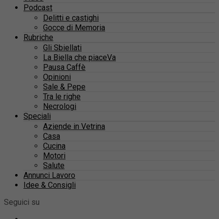
Podcast
Delitti e castighi
Gocce di Memoria
Rubriche
Gli Sbiellati
La Biella che piaceVa
Pausa Caffè
Opinioni
Sale & Pepe
Tra le righe
Necrologi
Speciali
Aziende in Vetrina
Casa
Cucina
Motori
Salute
Annunci Lavoro
Idee & Consigli
Seguici su