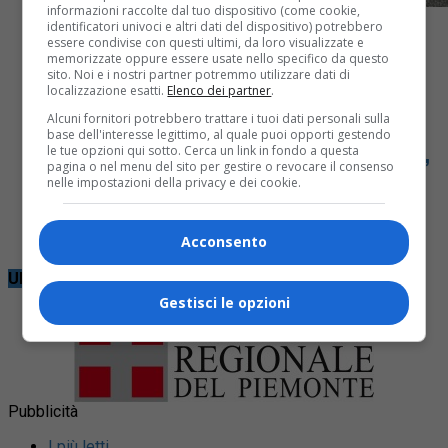
informazioni raccolte dal tuo dispositivo (come cookie,
identificatori univoci e altri dati del dispositivo) potrebbero
essere condivise con questi ultimi, da loro visualizzate e
memorizzate oppure essere usate nello specifico da questo
sito. Noi e i nostri partner potremmo utilizzare dati di
localizzazione esatti.
Elenco dei partner
.
Fuori provincia
2 mesi fa
Alcuni fornitori potrebbero trattare i tuoi dati personali sulla
base dell'interesse legittimo, al quale puoi opporti gestendo
Schianto tra furgone e camion sull’A4,
le tue opzioni qui sotto. Cerca un link in fondo a questa
pagina o nel menu del sito per gestire o revocare il consenso
due feriti
nelle impostazioni della privacy e dei cookie.
Sul posto i soccorritori. Rallentamenti e code
Acconsento
Ultime notizie
Gestisci le opzioni
Pubblicità
I più letti