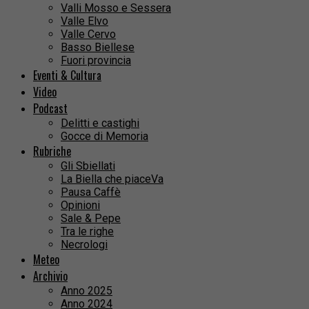
Valli Mosso e Sessera
Valle Elvo
Valle Cervo
Basso Biellese
Fuori provincia
Eventi & Cultura
Video
Podcast
Delitti e castighi
Gocce di Memoria
Rubriche
Gli Sbiellati
La Biella che piaceVa
Pausa Caffè
Opinioni
Sale & Pepe
Tra le righe
Necrologi
Meteo
Archivio
Anno 2025
Anno 2024