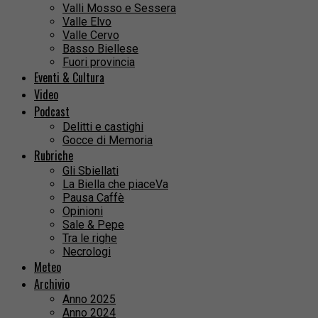
Valli Mosso e Sessera
Valle Elvo
Valle Cervo
Basso Biellese
Fuori provincia
Eventi & Cultura
Video
Podcast
Delitti e castighi
Gocce di Memoria
Rubriche
Gli Sbiellati
La Biella che piaceVa
Pausa Caffè
Opinioni
Sale & Pepe
Tra le righe
Necrologi
Meteo
Archivio
Anno 2025
Anno 2024