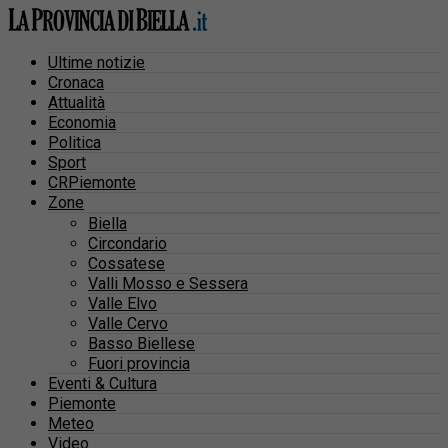
Ultime notizie
Cronaca
Attualità
Economia
Politica
Sport
CRPiemonte
Zone
Biella
Circondario
Cossatese
Valli Mosso e Sessera
Valle Elvo
Valle Cervo
Basso Biellese
Fuori provincia
Eventi & Cultura
Piemonte
Meteo
Video