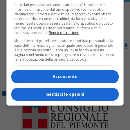
I tuoi dati personali verranno trattati da 431 partner e le
informazioni raccolte dal tuo dispositivo (come cookie,
identificatori univoci e altri dati del dispositivo) potrebbero
essere condivise con questi ultimi, da loro visualizzate e
memorizzate oppure essere usate nello specifico da questo
sito. Noi e i nostri partner potremmo utilizzare dati di
Fuori provincia
3 mesi fa
localizzazione esatti.
Elenco dei partner
.
Alcuni fornitori potrebbero trattare i tuoi dati personali sulla
Muore dopo 552 giorni di coma, addio a
base dell'interesse legittimo, al quale puoi opporti gestendo
le tue opzioni qui sotto. Cerca un link in fondo a questa
Francesco Marchesi
pagina o nel menu del sito per gestire o revocare il consenso
nelle impostazioni della privacy e dei cookie.
Grande dolore per il pallanuotista di 25 anni. I
compagni: «Ti porteremo sempre con noi: a ogni
Acconsento
allenamento, a ogni partita, nella nostra vita»
Ultime notizie
Gestisci le opzioni