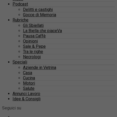
Podcast
Delitti e castighi
Gocce di Memoria
Rubriche
Gli Sbiellati
La Biella che piaceVa
Pausa Caffè
Opinioni
Sale & Pepe
Tra le righe
Necrologi
Speciali
Aziende in Vetrina
Casa
Cucina
Motori
Salute
Annunci Lavoro
Idee & Consigli
Seguici su