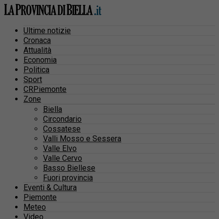
Ultime notizie
Cronaca
Attualità
Economia
Politica
Sport
CRPiemonte
Zone
Biella
Circondario
Cossatese
Valli Mosso e Sessera
Valle Elvo
Valle Cervo
Basso Biellese
Fuori provincia
Eventi & Cultura
Piemonte
Meteo
Video