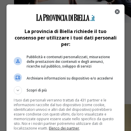
La provincia di Biella richiede il tuo
consenso per utilizzare i tuoi dati personali
per:
Attualità
2 anni fa
Pubblicità e contenuti personalizzati, misurazione
delle prestazioni dei contenuti e degli annunci,
Enaip Biella: corso gratuito per
ricerche sul pubblico, sviluppo di servizi
formare database manager
Archiviare informazioni su dispositivo e/o accedervi
Una figura sempre più ricercata nelle aziende,
Scopri di più
opportunità di lavoro
I tuoi dati personali verranno trattati da 431 partner e le
informazioni raccolte dal tuo dispositivo (come cookie,
identificatori univoci e altri dati del dispositivo) potrebbero
essere condivise con questi ultimi, da loro visualizzate e
memorizzate oppure essere usate nello specifico da questo
sito. Noi e i nostri partner potremmo utilizzare dati di
localizzazione esatti.
Elenco dei partner
.