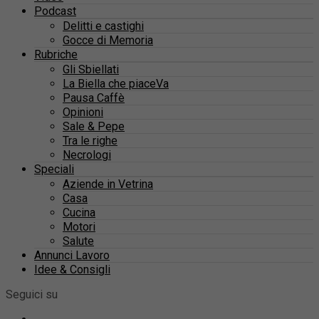
Podcast
Delitti e castighi
Gocce di Memoria
Rubriche
Gli Sbiellati
La Biella che piaceVa
Pausa Caffè
Opinioni
Sale & Pepe
Tra le righe
Necrologi
Speciali
Aziende in Vetrina
Casa
Cucina
Motori
Salute
Annunci Lavoro
Idee & Consigli
Seguici su