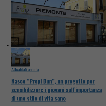
Attualità
5 anni fa
Nasce “Propi Bun’’, un progetto per
sensibilizzare i giovani sull’importanza
di uno stile di vita sano