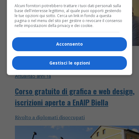
Alcuni fornitori potrebbero trattare i tuoi dati personali sulla
base dell'interesse legittimo, al quale puoi opporti gestendo
le tue opzioni qui sotto. Cerca un link in fondo a questa
pagina o nel menu del sito per gestire o revocare il consenso
nelle impostazioni della privacy e dei cookie.
Acconsento
Gestisci le opzioni
Attualità
5 anni fa
Corso gratuito di grafica e web design,
iscrizioni aperte a EnAIP Biella
Rivolto a diplomati disoccupati