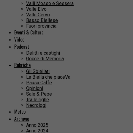
Valli Mosso e Sessera
Valle Elvo
Valle Cervo
Basso Biellese
Fuori provincia
Eventi & Cultura
Video
Podcast
Delitti e castighi
Gocce di Memoria
Rubriche
Gli Sbiellati
La Biella che piaceVa
Pausa Caffè
Opinioni
Sale & Pepe
Tra le righe
Necrologi
Meteo
Archivio
Anno 2025
Anno 2024