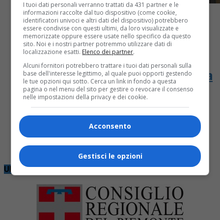
I tuoi dati personali verranno trattati da 431 partner e le
informazioni raccolte dal tuo dispositivo (come cookie,
identificatori univoci e altri dati del dispositivo) potrebbero
essere condivise con questi ultimi, da loro visualizzate e
memorizzate oppure essere usate nello specifico da questo
sito. Noi e i nostri partner potremmo utilizzare dati di
Attualità
3 mesi fa
localizzazione esatti.
Elenco dei partner
.
Alcuni fornitori potrebbero trattare i tuoi dati personali sulla
L’Ecomuseo Anfiteatro Morenico cerca
base dell'interesse legittimo, al quale puoi opporti gestendo
le tue opzioni qui sotto. Cerca un link in fondo a questa
operatori culturali
pagina o nel menu del sito per gestire o revocare il consenso
nelle impostazioni della privacy e dei cookie.
Si avvia alla scadenza, prevista per Venerdì 22
Acconsento
Maggio, il bando di selezione per operatori culturali
attraverso cui l’Ecomuseo Anfiteatro Morenico di
Ivrea cerca persone che...
Gestisci le opzioni
Ultime notizie