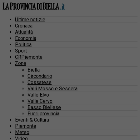
Ultime notizie
Cronaca
Attualità
Economia
Politica
Sport
CRPiemonte
Zone
Biella
Circondario
Cossatese
Valli Mosso e Sessera
Valle Elvo
Valle Cervo
Basso Biellese
Fuori provincia
Eventi & Cultura
Piemonte
Meteo
Video