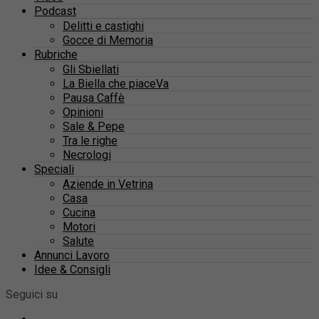
Podcast
Delitti e castighi
Gocce di Memoria
Rubriche
Gli Sbiellati
La Biella che piaceVa
Pausa Caffè
Opinioni
Sale & Pepe
Tra le righe
Necrologi
Speciali
Aziende in Vetrina
Casa
Cucina
Motori
Salute
Annunci Lavoro
Idee & Consigli
Seguici su