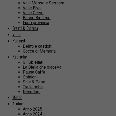
Valli Mosso e Sessera
Valle Elvo
Valle Cervo
Basso Biellese
Fuori provincia
Eventi & Cultura
Video
Podcast
Delitti e castighi
Gocce di Memoria
Rubriche
Gli Sbiellati
La Biella che piaceVa
Pausa Caffè
Opinioni
Sale & Pepe
Tra le righe
Necrologi
Meteo
Archivio
Anno 2025
Anno 2024